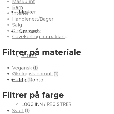
Maskulint
Barn
Merker
Interiør
Handlenett/Bager
Salg
Reparer selv
Om oss
Gavekort og innpakking
Filtrer på materiale
BLOGG
(1)
Vegansk
(1)
Økologisk bomull
(1)
Hamp
Min konto
Filtrer på farge
LOGG INN / REGISTRER
(1)
Svart