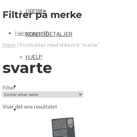
ORDRE
Filtrer på merke
(1)
Hempage
KONTODETALJER
Hjem
/
Produkter med stikkord “svarte”
HJELP
svarte
Filter
Viser det ene resultatet