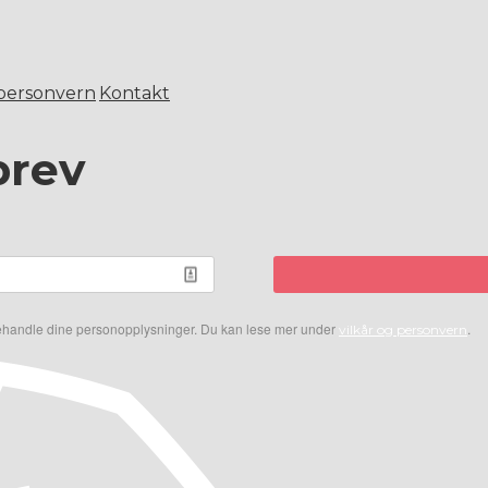
 personvern
Kontakt
brev
 behandle dine personopplysninger. Du kan lese mer under
.
vilkår og personvern