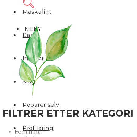
Maskulint
MENY
Barn
Interiør
Salg
Reparer selv
FILTRER ETTER KATEGORI
Profilering
Feminint