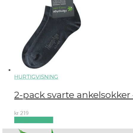
HURTIGVISNING
2-pack svarte ankelsokker
kr
219
Velg alternativ