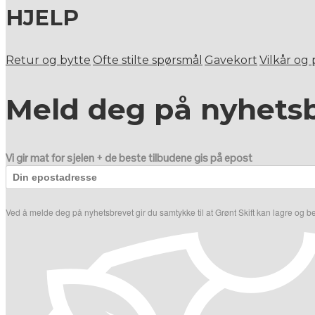
HJELP
Retur og bytte
Ofte stilte spørsmål
Gavekort
Vilkår og
Meld deg på nyhets
Vi gir mat for sjelen + de beste tilbudene gis på epost
Ved å melde deg på nyhetsbrevet gir du samtykke til at Grønt Skift kan lagre og