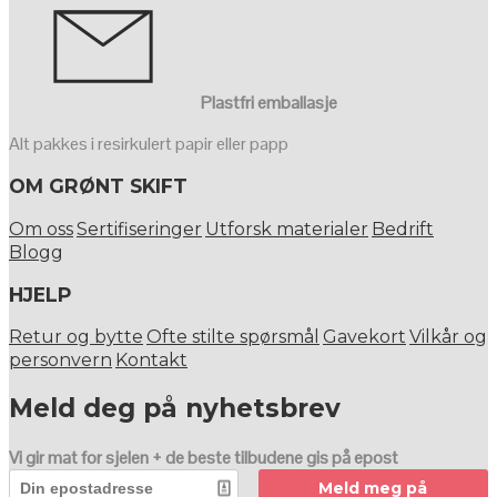
Plastfri emballasje
Alt pakkes i resirkulert papir eller papp
OM GRØNT SKIFT
Om oss
Sertifiseringer
Utforsk materialer
Bedrift
Blogg
HJELP
Retur og bytte
Ofte stilte spørsmål
Gavekort
Vilkår og
personvern
Kontakt
Meld deg på nyhetsbrev
Vi gir mat for sjelen + de beste tilbudene gis på epost
Meld meg på