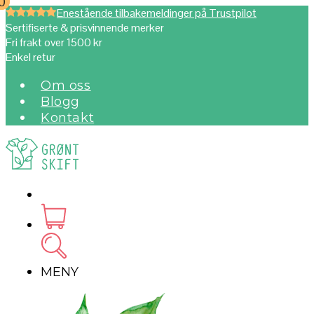
0
0
Enestående tilbakemeldinger på Trustpilot
Sertifiserte & prisvinnende merker
Fri frakt over 1500 kr
Enkel retur
Om oss
Blogg
Kontakt
MENY