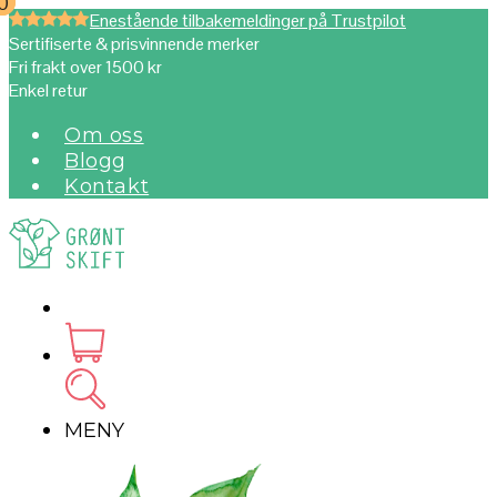
0
0
Enestående tilbakemeldinger på Trustpilot
Sertifiserte & prisvinnende merker
Fri frakt over 1500 kr
Enkel retur
Om oss
Blogg
Kontakt
MENY