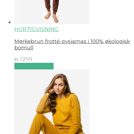
HURTIGVISNING
Mørkebrun frotté-pysjamas i 100% økologisk
bomull
kr
1299
Velg alternativ