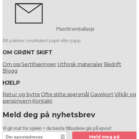
Plastfri emballasje
Alt pakkes i resirkulert papir eller papp
OM GRØNT SKIFT
Om oss
Sertifiseringer
Utforsk materialer
Bedrift
Blogg
HJELP
Retur og bytte
Ofte stilte spørsmål
Gavekort
Vilkår og
personvern
Kontakt
Meld deg på nyhetsbrev
Vi gir mat for sjelen + de beste tilbudene gis på epost
Meld meg på