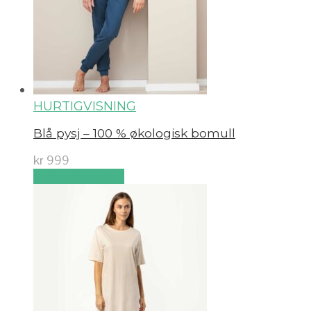
HURTIGVISNING
Blå pysj – 100 % økologisk bomull
kr
999
Velg alternativ