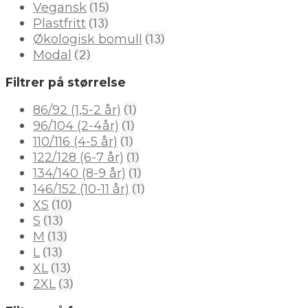
(15)
Vegansk
(13)
Plastfritt
(13)
Økologisk bomull
(2)
Modal
Filtrer på størrelse
(1)
86/92 (1,5-2 år)
(1)
96/104 (2-4år)
(1)
110/116 (4-5 år)
(1)
122/128 (6-7 år)
(1)
134/140 (8-9 år)
(1)
146/152 (10-11 år)
(10)
XS
(13)
S
(13)
M
(13)
L
(13)
XL
(3)
2XL