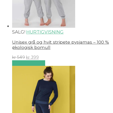
SALG!
HURTIGVISNING
Unisex grå og hvit stripete pysjamas – 100 %
økologisk bomull
kr
549
kr
399
Velg alternativ