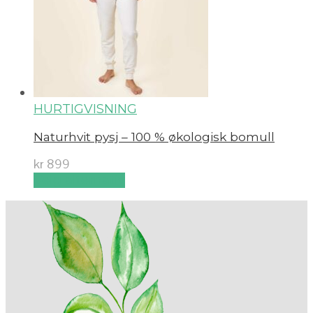
HURTIGVISNING
Naturhvit pysj – 100 % økologisk bomull
kr
899
Velg alternativ