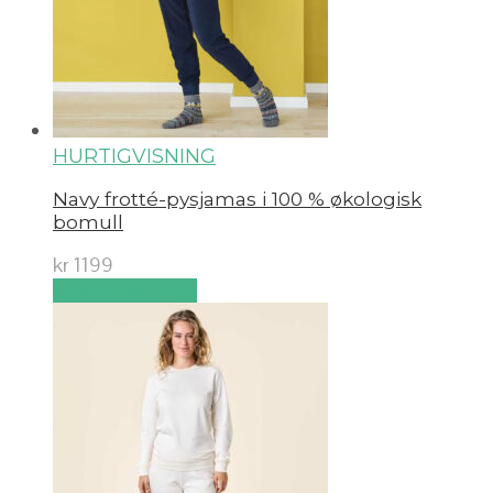
HURTIGVISNING
Navy frotté-pysjamas i 100 % økologisk
bomull
kr
1199
Velg alternativ