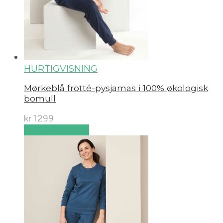
HURTIGVISNING
Mørkeblå frotté-pysjamas i 100% økologisk
bomull
kr
1299
Velg alternativ