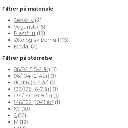
Filtrer på materiale
(2)
Sensitiv
(15)
Vegansk
(13)
Plastfritt
(13)
Økologisk bomull
(2)
Modal
Filtrer på størrelse
(1)
86/92 (1,5-2 år)
(1)
96/104 (2-4år)
(1)
110/116 (4-5 år)
(1)
122/128 (6-7 år)
(1)
134/140 (8-9 år)
(1)
146/152 (10-11 år)
(10)
XS
(13)
S
(13)
M