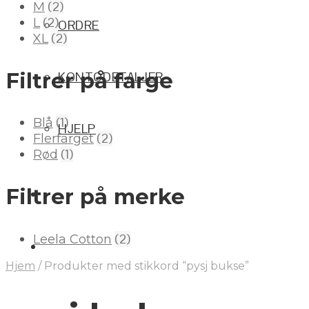
(2)
M
(2)
L
ORDRE
(2)
XL
Filtrer på farge
KONTODETALJER
(1)
Blå
HJELP
(2)
Flerfarget
(1)
Rød
Filtrer på merke
(2)
Leela Cotton
Hjem
/
Produkter med stikkord “pysj bukse”