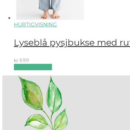
HURTIGVISNING
Lyseblå pysjbukse med rut
kr
699
Velg alternativ