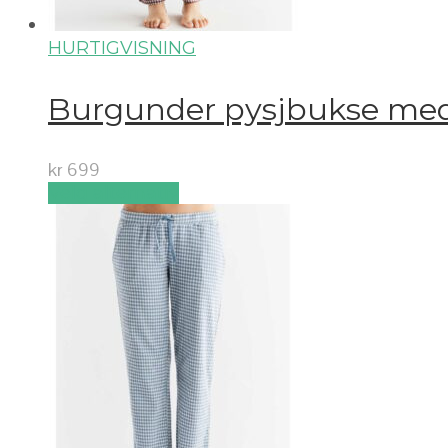
HURTIGVISNING
Burgunder pysjbukse med 
kr
699
Velg alternativ