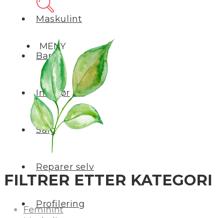
Maskulint
MENY
Barn
Interiør
Salg
Reparer selv
FILTRER ETTER KATEGORI
Profilering
Feminint