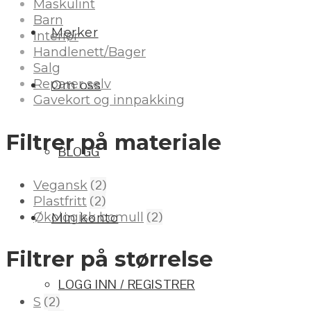
Maskulint
Barn
Merker
Interiør
Handlenett/Bager
Salg
Reparer selv
Om oss
Gavekort og innpakking
Filtrer på materiale
BLOGG
(2)
Vegansk
(2)
Plastfritt
(2)
Økologisk bomull
Min konto
Filtrer på størrelse
LOGG INN / REGISTRER
(2)
S