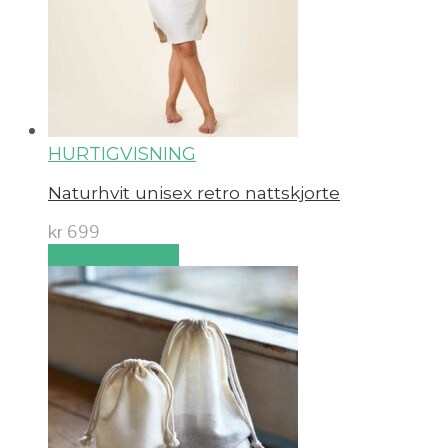
HURTIGVISNING
Naturhvit unisex retro nattskjorte
kr
699
Velg alternativ