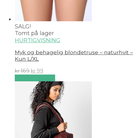
SALG!
Tomt på lager
HURTIGVISNING
Myk og behagelig blondetruse – naturhvit –
Kun L/XL
kr
169
kr
99
Velg alternativ