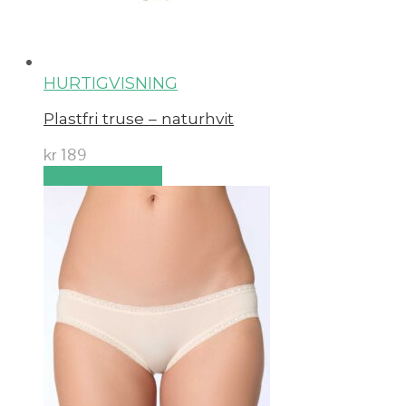
HURTIGVISNING
Plastfri truse – naturhvit
kr
189
Velg alternativ