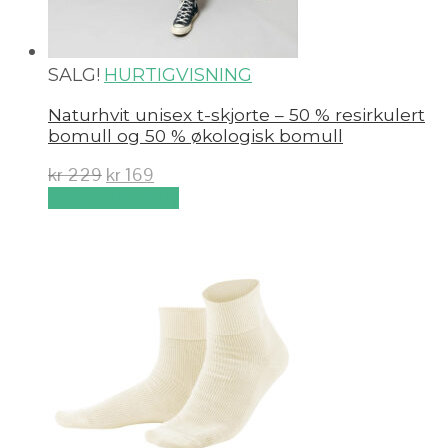
SALG!
HURTIGVISNING
Naturhvit unisex t-skjorte – 50 % resirkulert
bomull og 50 % økologisk bomull
kr
229
kr
169
Velg alternativ