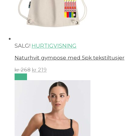
SALG!
HURTIGVISNING
Naturhvit gympose med 5pk tekstiltusjer
kr
268
kr
219
Kjøp