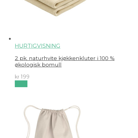
HURTIGVISNING
2 pk. naturhvite kjøkkenkluter i 100 %
økologisk bomull
kr
199
Kjøp