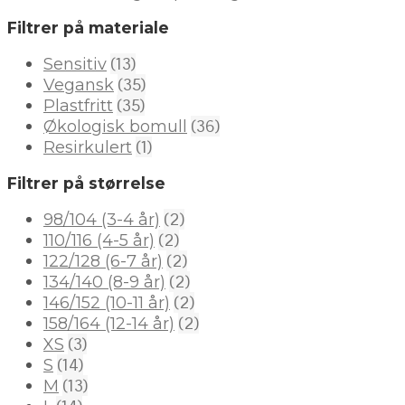
Filtrer på materiale
(13)
Sensitiv
(35)
Vegansk
(35)
Plastfritt
(36)
Økologisk bomull
(1)
Resirkulert
Filtrer på størrelse
(2)
98/104 (3-4 år)
(2)
110/116 (4-5 år)
(2)
122/128 (6-7 år)
(2)
134/140 (8-9 år)
(2)
146/152 (10-11 år)
(2)
158/164 (12-14 år)
(3)
XS
(14)
S
(13)
M