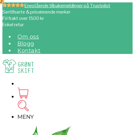
0
0
Enestående tilbakemeldinger på Trustpilot
Sertifiserte & prisvinnende merker
Fri frakt over 1500 kr
Enkel retur
Om oss
Blogg
Kontakt
MENY