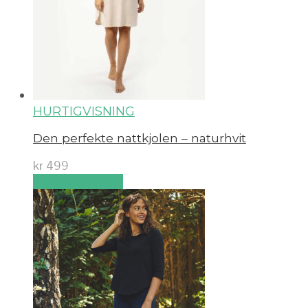
HURTIGVISNING
Den perfekte nattkjolen – naturhvit
kr
499
Velg alternativ