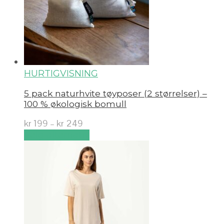
HURTIGVISNING
5 pack naturhvite tøyposer (2 størrelser) –
100 % økologisk bomull
kr
199
–
kr
249
Velg alternativ