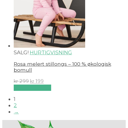
SALG!
HURTIGVISNING
Rosa melert stillongs – 100 % økologisk
bomull
kr
299
kr
199
Velg alternativ
1
2
→