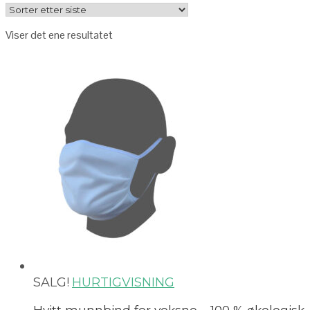
Viser det ene resultatet
SALG!
HURTIGVISNING
Hvitt munnbind for voksne – 100 % økologisk