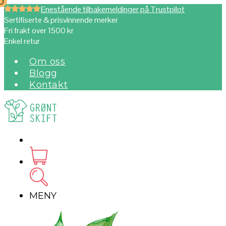
0
0
Enestående tilbakemeldinger på Trustpilot
Sertifiserte & prisvinnende merker
Fri frakt over 1500 kr
Enkel retur
Om oss
Blogg
Kontakt
MENY