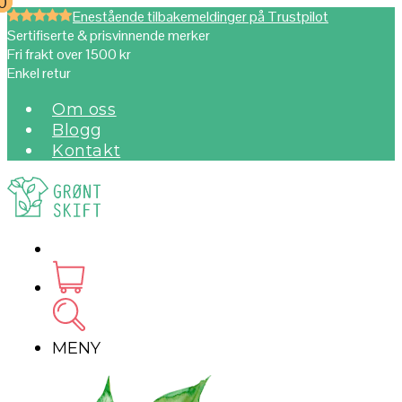
0
0
Enestående tilbakemeldinger på Trustpilot
Sertifiserte & prisvinnende merker
Fri frakt over 1500 kr
Enkel retur
Om oss
Blogg
Kontakt
MENY