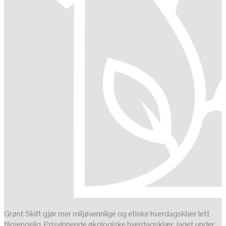
Grønt Skift gjør mer miljøvennlige og etiske hverdagsklær lett
tilgjengelig. Prisvinnende økologiske hverdagsklær, laget under