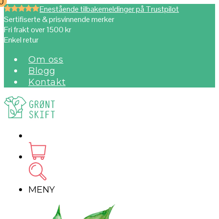
0
0
Enestående tilbakemeldinger på Trustpilot
Sertifiserte & prisvinnende merker
Fri frakt over 1500 kr
Enkel retur
Om oss
Blogg
Kontakt
MENY