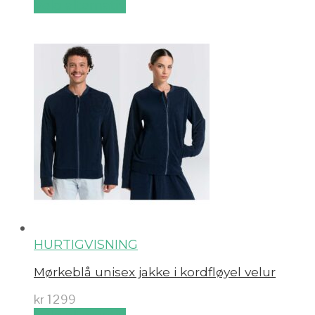
Velg alternativ
HURTIGVISNING
Mørkeblå unisex jakke i kordfløyel velur
kr
1299