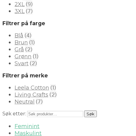
(9)
2XL
(7)
3XL
Filtrer på farge
(4)
Blå
(1)
Brun
(2)
Grå
(1)
Grønn
(2)
Svart
Filtrer på merke
(1)
Leela Cotton
(2)
Living Crafts
(7)
Neutral
Søk etter:
Søk
Feminint
Maskulint