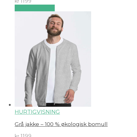
kr
1199
Velg alternativ
HURTIGVISNING
Grå jakke – 100 % økologisk bomull
kr
1199