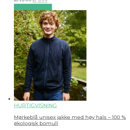
kr
1299
kr
899
Velg alternativ
HURTIGVISNING
Mørkeblå unisex jakke med høy hals – 100 %
økologisk bomull