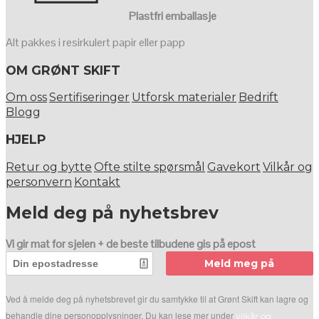
Plastfri emballasje
Alt pakkes i resirkulert papir eller papp
OM GRØNT SKIFT
Om oss
Sertifiseringer
Utforsk materialer
Bedrift
Blogg
HJELP
Retur og bytte
Ofte stilte spørsmål
Gavekort
Vilkår og
personvern
Kontakt
Meld deg på nyhetsbrev
Vi gir mat for sjelen + de beste tilbudene gis på epost
Meld meg på
Ved å melde deg på nyhetsbrevet gir du samtykke til at Grønt Skift kan lagre og
behandle dine personopplysninger. Du kan lese mer under
vilkår og