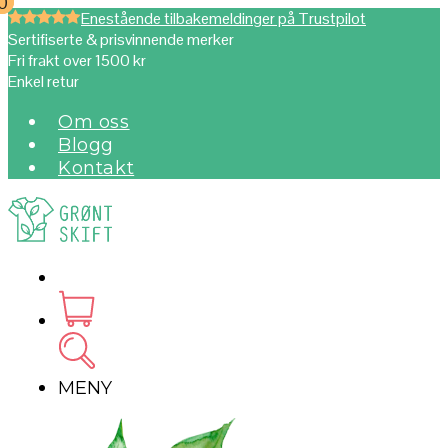
0
0
Enestående tilbakemeldinger på Trustpilot
Sertifiserte & prisvinnende merker
Fri frakt over 1500 kr
Enkel retur
Om oss
Blogg
Kontakt
MENY