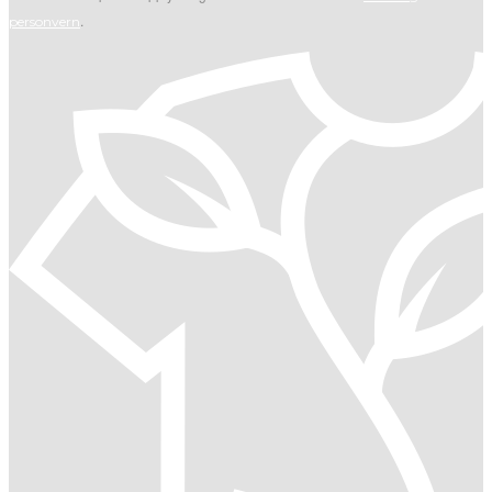
.
personvern