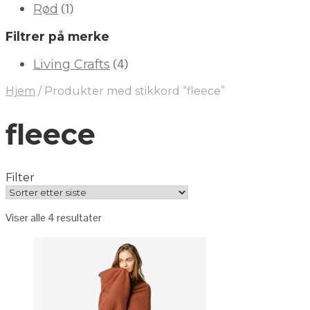
(1)
Rød
Filtrer på merke
(4)
Living Crafts
Hjem
/
Produkter med stikkord “fleece”
fleece
Filter
Viser alle 4 resultater