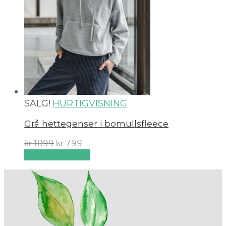
SALG!
HURTIGVISNING
Grå hettegenser i bomullsfleece
kr
1099
kr
799
Velg alternativ