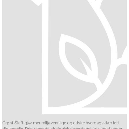
Grønt Skift gjør mer miljøvennlige og etiske hverdagsklær lett
tilgjengelig. Prisvinnende økologiske hverdagsklær, laget under