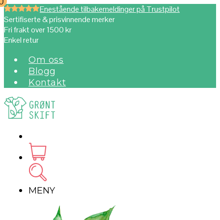
0
0
Enestående tilbakemeldinger på Trustpilot
Sertifiserte & prisvinnende merker
Fri frakt over 1500 kr
Enkel retur
Om oss
Blogg
Kontakt
MENY