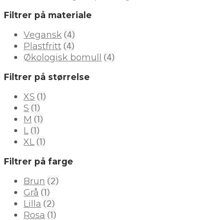
Filtrer på materiale
(4)
Vegansk
(4)
Plastfritt
(4)
Økologisk bomull
Filtrer på størrelse
(1)
XS
(1)
S
(1)
M
(1)
L
(1)
XL
Filtrer på farge
(2)
Brun
(1)
Grå
(2)
Lilla
(1)
Rosa