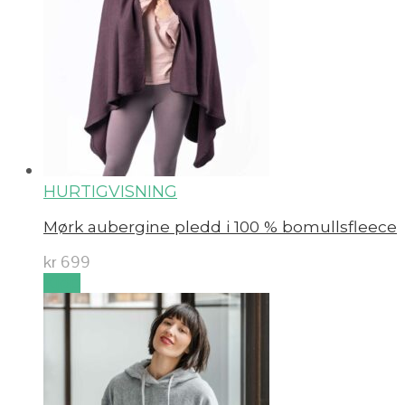
HURTIGVISNING
Mørk aubergine pledd i 100 % bomullsfleece
kr
699
Kjøp