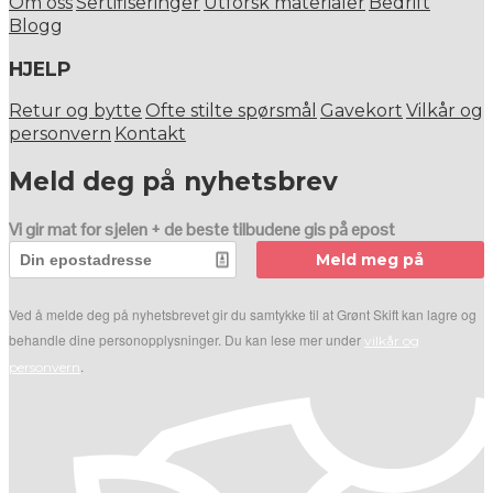
Om oss
Sertifiseringer
Utforsk materialer
Bedrift
Blogg
HJELP
Retur og bytte
Ofte stilte spørsmål
Gavekort
Vilkår og
personvern
Kontakt
Meld deg på nyhetsbrev
Vi gir mat for sjelen + de beste tilbudene gis på epost
Meld meg på
Ved å melde deg på nyhetsbrevet gir du samtykke til at Grønt Skift kan lagre og
behandle dine personopplysninger. Du kan lese mer under
vilkår og
.
personvern