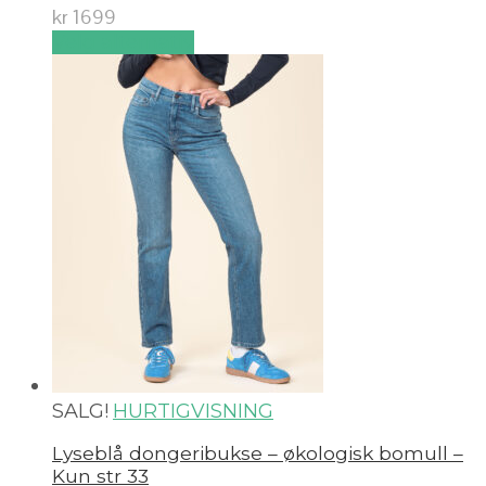
kr
1699
Velg alternativ
SALG!
HURTIGVISNING
Lyseblå dongeribukse – økologisk bomull –
Kun str 33