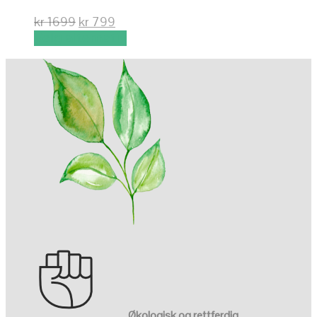
kr
1699
kr
799
Velg alternativ
Økologisk og rettferdig