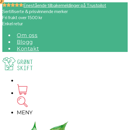
0
0
Enestående tilbakemeldinger på Trustpilot
Sertifiserte & prisvinnende merker
Fri frakt over 1500 kr
Enkel retur
Om oss
Blogg
Kontakt
MENY