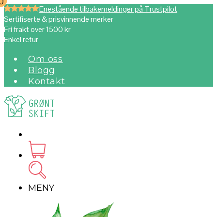
0
0
Enestående tilbakemeldinger på Trustpilot
Sertifiserte & prisvinnende merker
Fri frakt over 1500 kr
Enkel retur
Om oss
Blogg
Kontakt
MENY