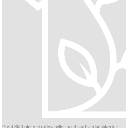
Grønt Skift gjør mer miljøvennlige og etiske hverdagsklær lett