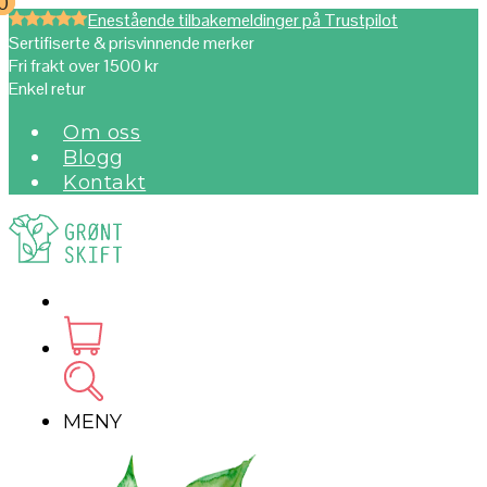
0
0
Enestående tilbakemeldinger på Trustpilot
Sertifiserte & prisvinnende merker
Fri frakt over 1500 kr
Enkel retur
Om oss
Blogg
Kontakt
MENY