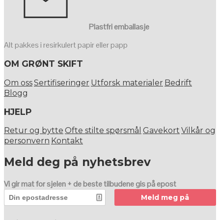
Plastfri emballasje
Alt pakkes i resirkulert papir eller papp
OM GRØNT SKIFT
Om oss
Sertifiseringer
Utforsk materialer
Bedrift
Blogg
HJELP
Retur og bytte
Ofte stilte spørsmål
Gavekort
Vilkår og
personvern
Kontakt
Meld deg på nyhetsbrev
Vi gir mat for sjelen + de beste tilbudene gis på epost
Meld meg på