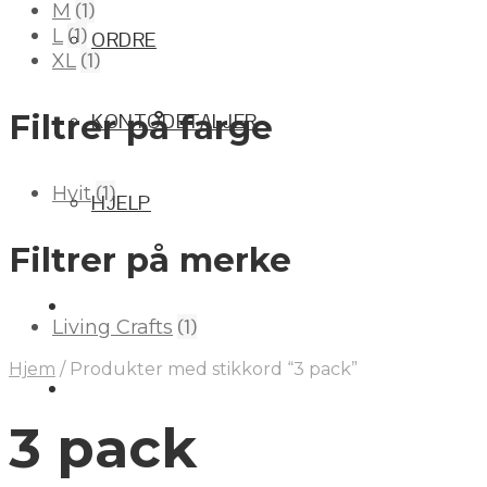
(1)
M
(1)
L
ORDRE
(1)
XL
Filtrer på farge
KONTODETALJER
(1)
Hvit
HJELP
Filtrer på merke
(1)
Living Crafts
Hjem
/
Produkter med stikkord “3 pack”
3 pack