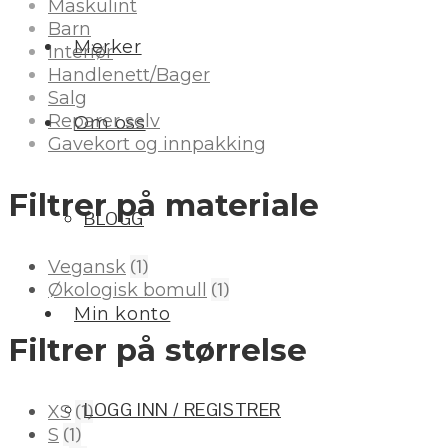
Maskulint
Barn
Merker
Interiør
Handlenett/Bager
Salg
Reparer selv
Om oss
Gavekort og innpakking
Filtrer på materiale
BLOGG
(1)
Vegansk
(1)
Økologisk bomull
Min konto
Filtrer på størrelse
LOGG INN / REGISTRER
(1)
XS
(1)
S