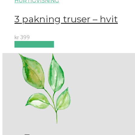
HURTIGVISNING
3 pakning truser – hvit
kr
399
Velg alternativ