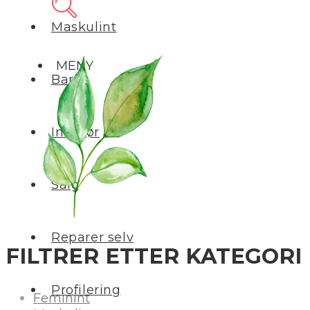
Maskulint
MENY
Barn
Interiør
Salg
Reparer selv
FILTRER ETTER KATEGORI
Profilering
Feminint