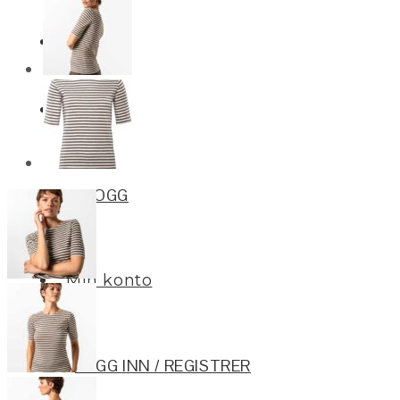
Merker
Om oss
BLOGG
Min konto
LOGG INN / REGISTRER