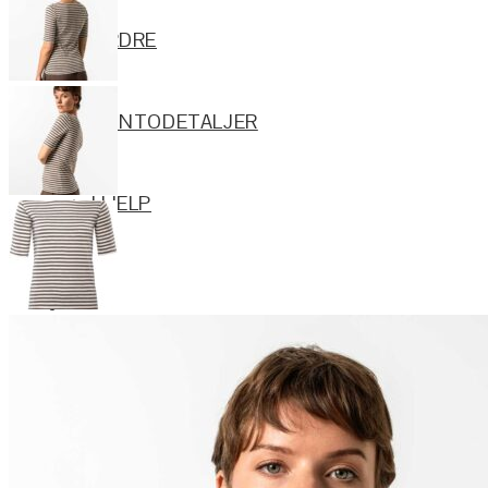
ORDRE
KONTODETALJER
HJELP