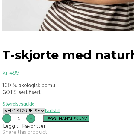
T-skjorte med naturh
kr
499
100 % økologisk bomull
GOTS-sertifisert
Størrelsesguide
Nullstill
LEGG I HANDLEKURV
Legg til Favoritter
Share this product