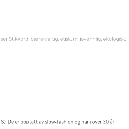
user
Stikkord:
bærekraftig
,
etisk
,
miljøvennlig
,
økologisk
,
S). De er opptatt av slow-fashion og har i over 30 år