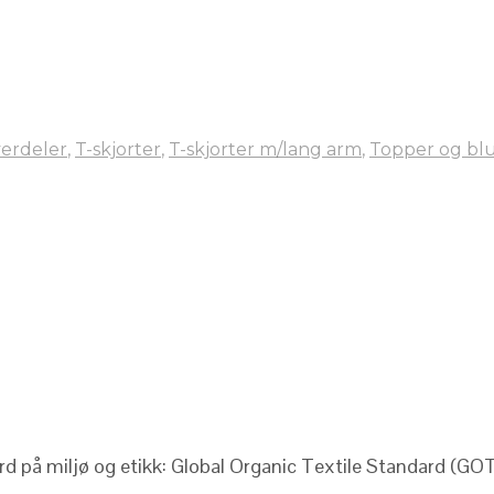
erdeler
,
T-skjorter
,
T-skjorter m/lang arm
,
Topper og bl
ard på miljø og etikk: Global Organic Textile Standard (GOT