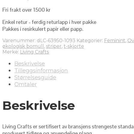
Fri frakt over 1500 kr
Enkel retur - ferdig returlapp i hver pakke
Pakkes i resirkulert papir eller papp.
Varenummer:
dLC-63950-1093
Kategorier:
Feminint
,
Ov
økologisk bomull
,
striper
,
t-skjorte
Merke:
Living Crafts
Beskrivelse
Tilleggsinformasjon
Størrelsesguide
Omtaler
Beskrivelse
Living Crafts er sertifisert av bransjens strengeste stand
produsert tidløse og anvendelige plagg.