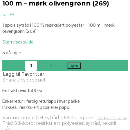
100 m – mørk olivengrønn (269)
kr
38
1 spole sytråd i 100 % resirkulert polyester – 100 m – mørk
olivengrønn (269)
Størrelsesguide
5 på lager
Kjøp
Legg til Favoritter
Share this product
Fri frakt over 1500 kr
Enkel retur - ferdig returlapp i hver pakke
Pakkes i resirkulert papir eller papp.
Varenummer:
GH-sytråd-269
Kategorier:
Reparer selv
,
Tråd
Stikkord:
resirkulert polyester
,
sytråd
,
tekstil
,
tråd