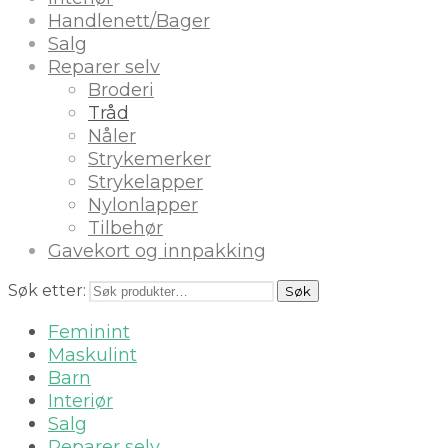
Handlenett/Bager
Salg
Reparer selv
Broderi
Tråd
Nåler
Strykemerker
Strykelapper
Nylonlapper
Tilbehør
Gavekort og innpakking
Søk etter:
Søk
Feminint
Maskulint
Barn
Interiør
Salg
Reparer selv