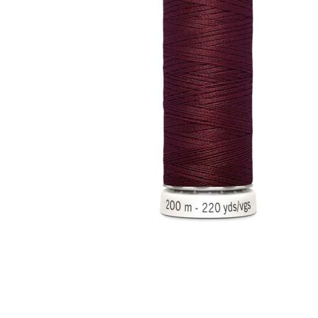
Merker
Om oss
BLOGG
Min konto
LOGG INN / REGISTRER