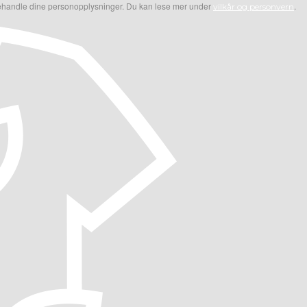
 behandle dine personopplysninger. Du kan lese mer under
.
vilkår og personvern