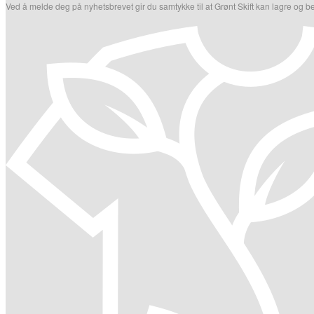
Ved å melde deg på nyhetsbrevet gir du samtykke til at Grønt Skift kan lagre og