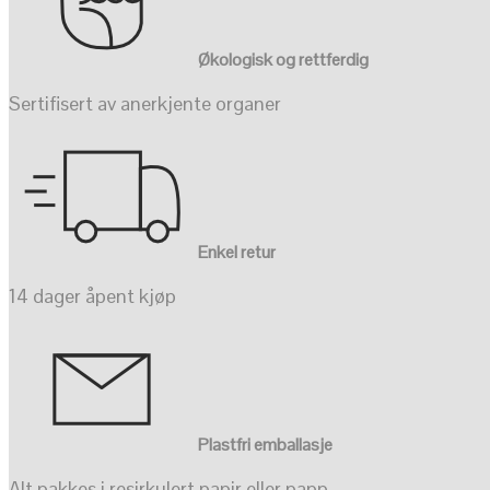
Økologisk og rettferdig
Sertifisert av anerkjente organer
Enkel retur
14 dager åpent kjøp
Plastfri emballasje
Alt pakkes i resirkulert papir eller papp