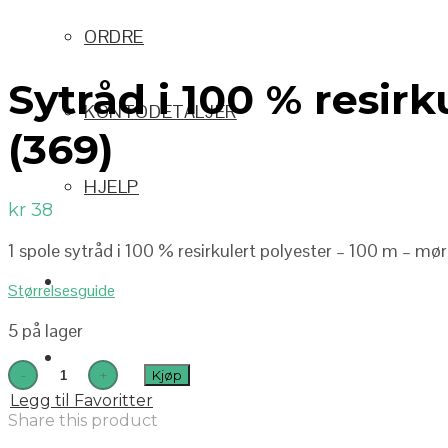
ORDRE
Sytråd i 100 % resir
KONTODETALJER
(369)
HJELP
kr
38
1 spole sytråd i 100 % resirkulert polyester – 100 m – m
Størrelsesguide
5 på lager
Kjøp
Legg til Favoritter
Share this product