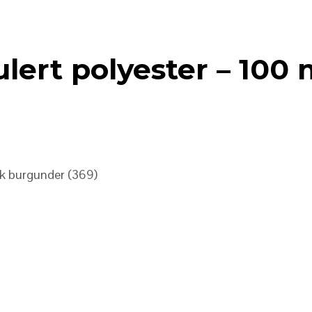
kulert polyester – 10
ørk burgunder (369)