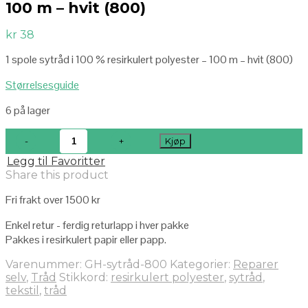
100 m – hvit (800)
kr
38
1 spole sytråd i 100 % resirkulert polyester – 100 m – hvit (800)
Størrelsesguide
6 på lager
Kjøp
Legg til Favoritter
Share this product
Fri frakt over 1500 kr
Enkel retur - ferdig returlapp i hver pakke
Pakkes i resirkulert papir eller papp.
Varenummer:
GH-sytråd-800
Kategorier:
Reparer
selv
,
Tråd
Stikkord:
resirkulert polyester
,
sytråd
,
tekstil
,
tråd