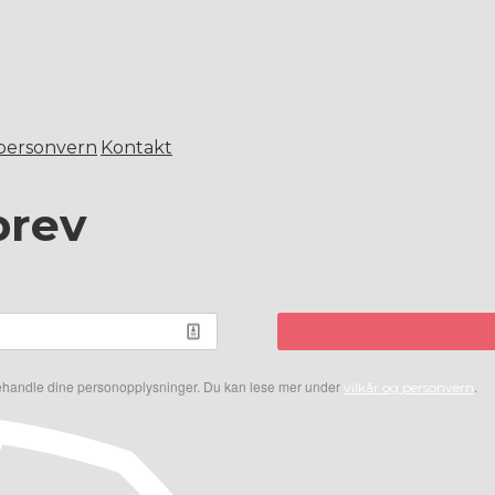
 personvern
Kontakt
brev
 behandle dine personopplysninger. Du kan lese mer under
.
vilkår og personvern