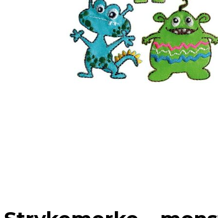
ORDRE
KONTODETALJER
HJELP