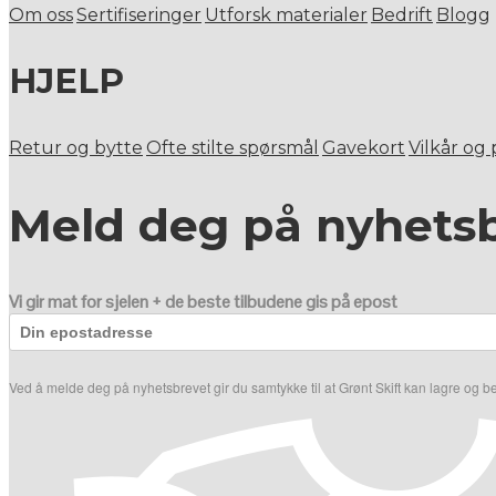
Om oss
Sertifiseringer
Utforsk materialer
Bedrift
Blogg
HJELP
Retur og bytte
Ofte stilte spørsmål
Gavekort
Vilkår og
Meld deg på nyhets
Vi gir mat for sjelen + de beste tilbudene gis på epost
Ved å melde deg på nyhetsbrevet gir du samtykke til at Grønt Skift kan lagre og