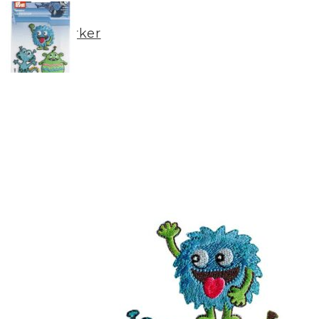
Merker
Om oss
BLOGG
Min konto
LOGG INN / REGISTRER