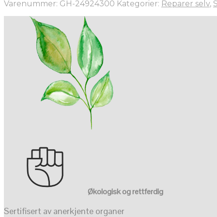
Varenummer:
GH-24924300
Kategorier:
Reparer selv
,
Økologisk og rettferdig
Sertifisert av anerkjente organer