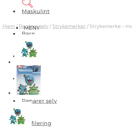
Maskulint
Hjem
/
Reparer selv
/
Strykemerker
/
Strykemerke – mon
MENY
Barn
Interiør
Salg
Reparer selv
Profilering