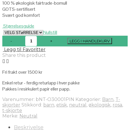
100 % økologisk fairtrade-bomull
GOTS-sertifisert
Svært god komfort
Størrelsesguide
Nullstill
LEGG I HANDLEKURV
Legg til Favoritter
Share this product
Fri frakt over 1500 kr
Enkel retur - ferdig returlapp i hver pakke
Pakkes i resirkulert papir eller papp.
Varenummer:
bNT-O30001PIN
Kategorier:
Barn
,
T-
skjorter
Stikkord:
barn
,
etisk
,
neutral
,
økologisk
,
rosa
,
t-skjorte
Merke:
Neutral
Beskrivelse