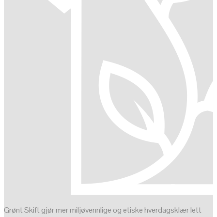
Grønt Skift gjør mer miljøvennlige og etiske hverdagsklær lett