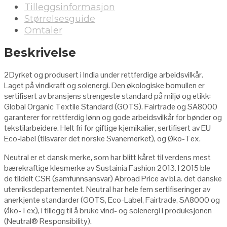
Tilleggsinformasjon
Størrelsesguide
Omtaler
Beskrivelse
2Dyrket og produsert i India under rettferdige arbeidsvilkår.
Laget på vindkraft og solenergi. Den økologiske bomullen er
sertifisert av bransjens strengeste standard på miljø og etikk:
Global Organic Textile Standard (GOTS). Fairtrade og SA8000
garanterer for rettferdig lønn og gode arbeidsvilkår for bønder og
tekstilarbeidere. Helt fri for giftige kjemikalier, sertifisert av EU
Eco-label (tilsvarer det norske Svanemerket), og Øko-Tex.
Neutral er et dansk merke, som har blitt kåret til verdens mest
bærekraftige klesmerke av Sustainia Fashion 2013. I 2015 ble
de tildelt CSR (samfunnsansvar) Abroad Price av bl.a. det danske
utenriksdepartementet. Neutral har hele fem sertifiseringer av
anerkjente standarder (GOTS, Eco-Label, Fairtrade, SA8000 og
Øko-Tex), i tillegg til å bruke vind- og solenergi i produksjonen
(Neutral
®
Responsibility
).