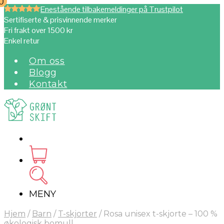
0
0
Enestående tilbakemeldinger på Trustpilot
Sertifiserte & prisvinnende merker
Fri frakt over 1500 kr
Enkel retur
Om oss
Blogg
Kontakt
MENY
Hjem
/
Barn
/
T-skjorter
/
Rosa unisex t-skjorte – 100 %
økologisk bomull