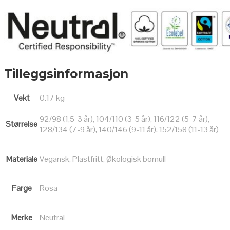
Tilleggsinformasjon
Vekt
0.17 kg
92/98 (1,5-3 år), 104/110 (3-5 år), 116/122 (5-7 år),
Størrelse
128/134 (7-9 år), 140/146 (9-11 år), 152/158 (11-13 år)
Materiale
Vegansk, Plastfritt, Økologisk bomull
Farge
Rosa
Merke
Neutral