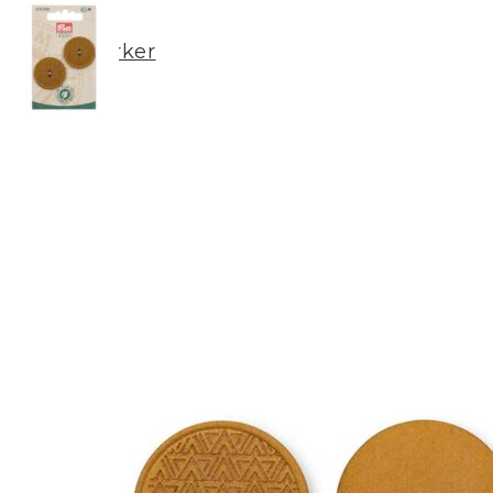
Merker
Om oss
BLOGG
Min konto
LOGG INN / REGISTRER