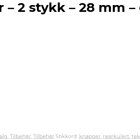
 – 2 stykk – 28 mm –
alg
,
Tilbehør
,
Tilbehør
Stikkord:
knapper
,
resirkulert
,
tek