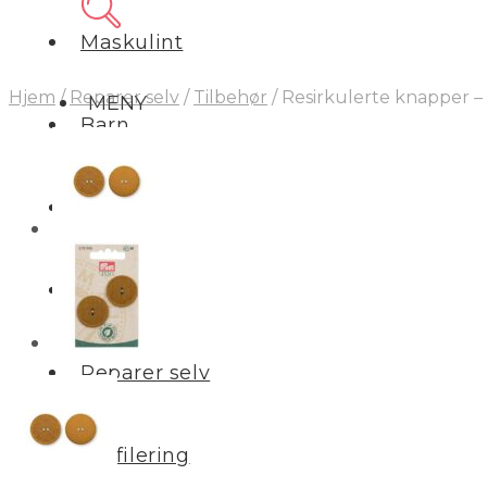
Maskulint
Hjem
/
Reparer selv
/
Tilbehør
/
Resirkulerte knapper –
MENY
Barn
Interiør
Salg
Reparer selv
Profilering