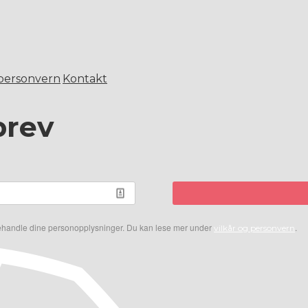
 personvern
Kontakt
brev
 behandle dine personopplysninger. Du kan lese mer under
.
vilkår og personvern