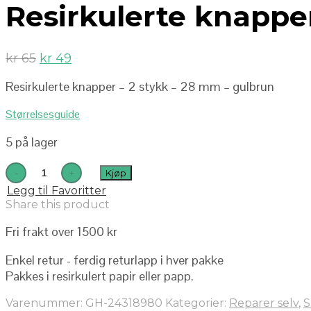
Resirkulerte knapper
kr
65
kr
49
Resirkulerte knapper – 2 stykk – 28 mm – gulbrun
Størrelsesguide
5 på lager
Kjøp
Legg til Favoritter
Share this product
Fri frakt over 1500 kr
Enkel retur - ferdig returlapp i hver pakke
Pakkes i resirkulert papir eller papp.
Varenummer:
GH-24318980
Kategorier:
Reparer selv
,
S