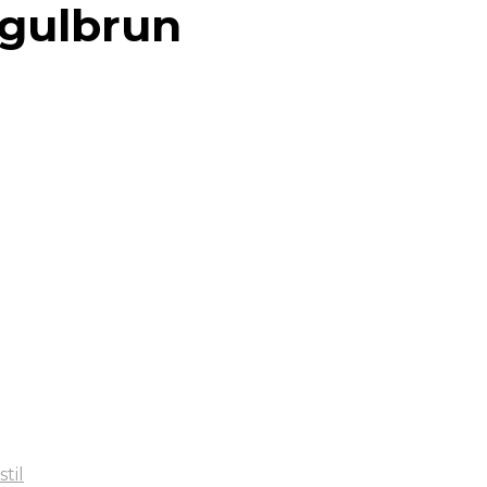
 gulbrun
stil