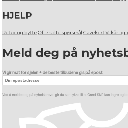
HJELP
Retur og bytte
Ofte stilte spørsmål
Gavekort
Vilkår og
Meld deg på nyhets
Vi gir mat for sjelen + de beste tilbudene gis på epost
Ved å melde deg på nyhetsbrevet gir du samtykke til at Grønt Skift kan lagre og