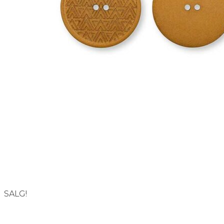
ORDRE
KONTODETALJER
HJELP
SALG!