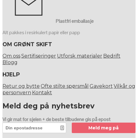
Plastfri emballasje
Alt pakkes i resirkulert papir eller papp
OM GRØNT SKIFT
Om oss
Sertifiseringer
Utforsk materialer
Bedrift
Blogg
HJELP
Retur og bytte
Ofte stilte spørsmål
Gavekort
Vilkår og
personvern
Kontakt
Meld deg på nyhetsbrev
Vi gir mat for sjelen + de beste tilbudene gis på epost
Meld meg på