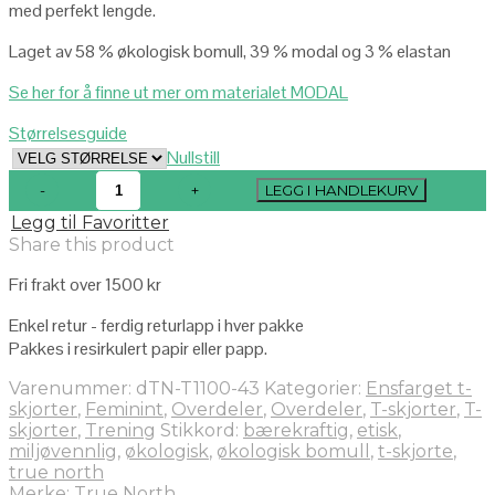
med perfekt lengde.
Laget av 58 % økologisk bomull, 39 % modal og 3 % elastan
Se her for å finne ut mer om materialet MODAL
Størrelsesguide
Nullstill
LEGG I HANDLEKURV
Legg til Favoritter
Share this product
Fri frakt over 1500 kr
Enkel retur - ferdig returlapp i hver pakke
Pakkes i resirkulert papir eller papp.
Varenummer:
dTN-T1100-43
Kategorier:
Ensfarget t-
skjorter
,
Feminint
,
Overdeler
,
Overdeler
,
T-skjorter
,
T-
skjorter
,
Trening
Stikkord:
bærekraftig
,
etisk
,
miljøvennlig
,
økologisk
,
økologisk bomull
,
t-skjorte
,
true north
Merke:
True North