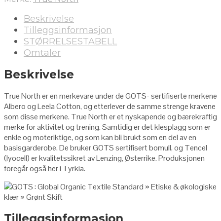
Beskrivelse
Tilleggsinformasjon
STØRRELSESTABELL
Omtaler
Beskrivelse
True North er en merkevare
under de GOTS- sertifiserte merkene
Albero og Leela Cotton, og etterlever de samme strenge kravene
som disse merkene.
True North er et n
yskapende og bærekraftig
merke for aktivitet og trening. Samtidig er det klesplagg som er
enkle og moteriktige, og som kan bli brukt som en del av en
basisgarderobe. De bruker GOTS sertifisert bomull, og Tencel
(lyocell) er kvalitetssikret av Lenzing, Østerrike. Produksjonen
foregår også her i Tyrkia.
Tilleggsinformasjon