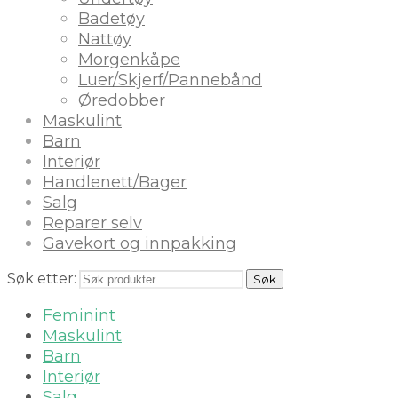
Badetøy
Nattøy
Morgenkåpe
Luer/Skjerf/Pannebånd
Øredobber
Maskulint
Barn
Interiør
Handlenett/Bager
Salg
Reparer selv
Gavekort og innpakking
Søk etter:
Søk
Feminint
Maskulint
Barn
Interiør
Salg