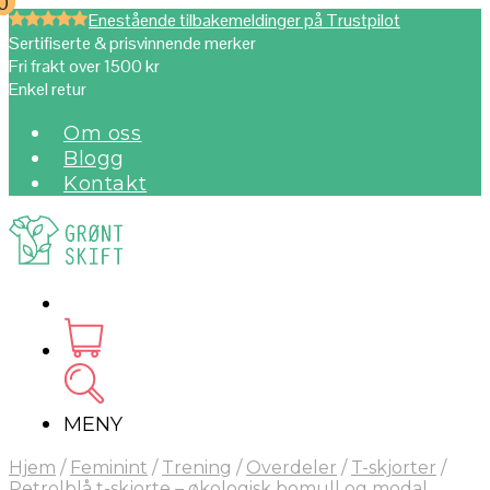
0
0
Enestående tilbakemeldinger på Trustpilot
Sertifiserte & prisvinnende merker
Fri frakt over 1500 kr
Enkel retur
Om oss
Blogg
Kontakt
MENY
Hjem
/
Feminint
/
Trening
/
Overdeler
/
T-skjorter
/
Petrolblå t-skjorte – økologisk bomull og modal