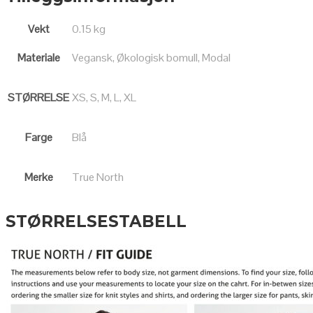
Vekt
0.15 kg
Materiale
Vegansk, Økologisk bomull, Modal
STØRRELSE
XS, S, M, L, XL
Farge
Blå
Merke
True North
STØRRELSESTABELL