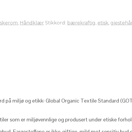
askerom
,
Håndklær
Stikkord:
bærekraftig
,
etisk
,
gjestehå
ard på miljø og etikk: Global Organic Textile Standard (GOT
tiler som er miljøvennlige og produsert under etiske forhol
yd. Fargestoffene er ikke-giftige, mild mot sensitiv hud og