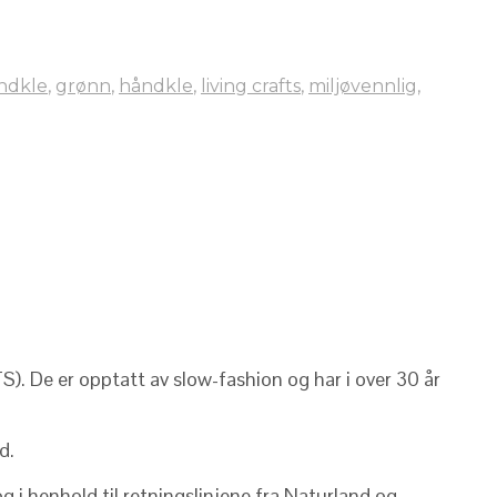
ndkle
,
grønn
,
håndkle
,
living crafts
,
miljøvennlig
,
S). De er opptatt av slow-fashion og har i over 30 år
d.
 i henhold til retningslinjene fra Naturland og