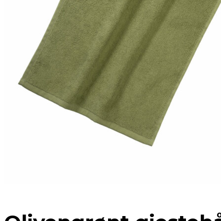
ORDRE
KONTODETALJER
HJELP