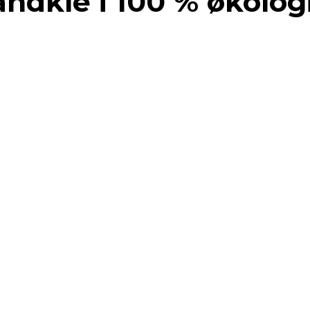
åndkle i 100 % økolog