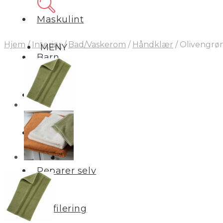
Maskulint
Hjem
/
Interiør
/
Bad/Vaskerom
/
Håndklær
/
Olivengrøn
MENY
Barn
Interiør
Salg
Reparer selv
Profilering