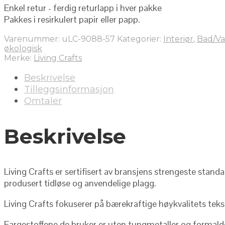
Enkel retur - ferdig returlapp i hver pakke
Pakkes i resirkulert papir eller papp.
Varenummer:
uLC-9088-57
Kategorier:
Interiør
,
Bad/V
økologisk
Merke:
Living Crafts
Beskrivelse
Tilleggsinformasjon
Omtaler
Beskrivelse
Living Crafts er sertifisert av bransjens strengeste stand
produsert tidløse og anvendelige plagg.
Living Crafts fokuserer på bærekraftige høykvalitets teks
Fargestoffene de bruker er uten tungmetaller og formaldeh