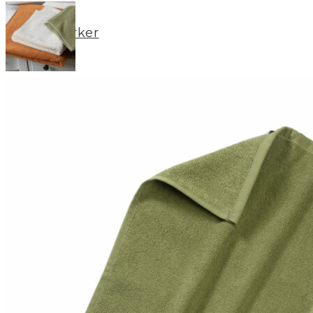
Merker
Om oss
BLOGG
Min konto
LOGG INN / REGISTRER