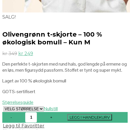
SALG!
Olivengrønn t-skjorte – 100 %
økologisk bomull – Kun M
kr
349
kr
249
Den perfekte t-skjorten med rund hals, god lengde på ermene og
en løs, men figursydd passform. Stoffet er tynt og super mykt.
Laget av 100 % økologisk bomull
GOTS-sertifisert
Størrelsesguide
Nullstill
LEGG I HANDLEKURV
Legg til Favoritter