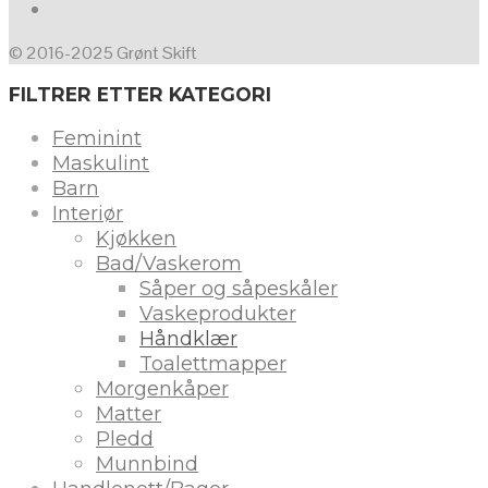
© 2016-2025 Grønt Skift
FILTRER ETTER KATEGORI
Feminint
Maskulint
Barn
Interiør
Kjøkken
Bad/Vaskerom
Såper og såpeskåler
Vaskeprodukter
Håndklær
Toalettmapper
Morgenkåper
Matter
Pledd
Munnbind