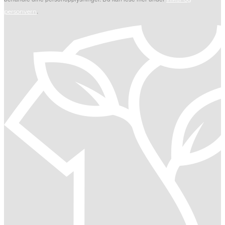
.
personvern