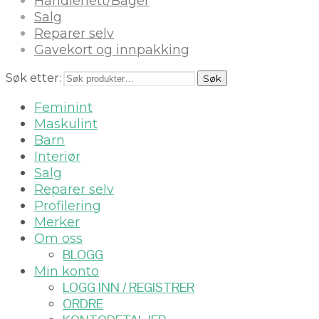
Handlenett/Bager
Salg
Reparer selv
Gavekort og innpakking
Søk etter:
Søk
Feminint
Maskulint
Barn
Interiør
Salg
Reparer selv
Profilering
Merker
Om oss
BLOGG
Min konto
LOGG INN / REGISTRER
ORDRE