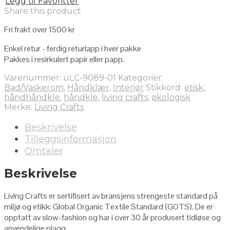
Legg til Favoritter
Share this product
Fri frakt over 1500 kr
Enkel retur - ferdig returlapp i hver pakke
Pakkes i resirkulert papir eller papp.
Varenummer:
uLC-9089-01
Kategorier:
Bad/Vaskerom
,
Håndklær
,
Interiør
Stikkord:
etisk
,
håndhåndkle
,
håndkle
,
living crafts
,
økologisk
Merke:
Living Crafts
Beskrivelse
Tilleggsinformasjon
Omtaler
Beskrivelse
Living Crafts er sertifisert av bransjens strengeste standard på
miljø og etikk: Global Organic Textile Standard (GOTS). De er
opptatt av slow-fashion og har i over 30 år produsert tidløse og
anvendelige plagg.