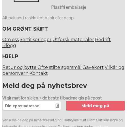
Plastfri emballasje
Alt pakkes i resirkulert papir eller papp
OM GRØNT SKIFT
Om oss
Sertifiseringer
Utforsk materialer
Bedrift
Blogg
HJELP
Retur og bytte
Ofte stilte spørsmål
Gavekort
Vilkår og
personvern
Kontakt
Meld deg på nyhetsbrev
Vi gir mat for sjelen + de beste tilbudene gis på epost
Meld meg på
Ved å melde deg på nyhetsbrevet gir du samtykke til at Grønt Skift kan lagre og
behandle dine personopplysninger. Du kan lese mer under
vilkår og