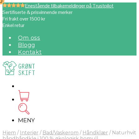
0
0
Enestående tilbakemeldinger på Trustpilot
Sertifiserte & prisvinnende merker
Fri frakt over 1500 kr
Enkel retur
Om oss
Blogg
Kontakt
MENY
Hjem
/
Interiør
/
Bad/Vaskerom
/
Håndklær
/
Naturhvit
håndhåndkle i 100 % økologisk bomull