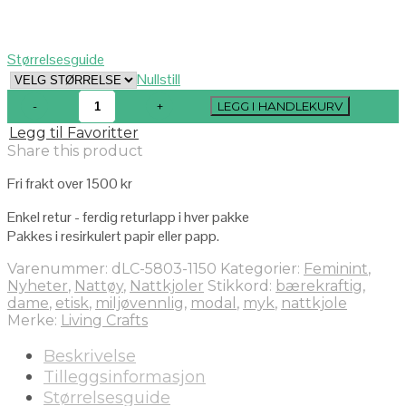
Størrelsesguide
Nullstill
LEGG I HANDLEKURV
Legg til Favoritter
Share this product
Fri frakt over 1500 kr
Enkel retur - ferdig returlapp i hver pakke
Pakkes i resirkulert papir eller papp.
Varenummer:
dLC-5803-1150
Kategorier:
Feminint
,
Nyheter
,
Nattøy
,
Nattkjoler
Stikkord:
bærekraftig
,
dame
,
etisk
,
miljøvennlig
,
modal
,
myk
,
nattkjole
Merke:
Living Crafts
Beskrivelse
Tilleggsinformasjon
Størrelsesguide