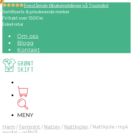
0
0
Enestående tilbakemeldinger på Trustpilot
Sertifiserte & prisvinnende merker
Fri frakt over 1500 kr
Enkel retur
Om oss
Blogg
Kontakt
MENY
Hjem
/
Feminint
/
Nattøy
/
Nattkjoler
/
Nattkjole i myk
modal – gråblå