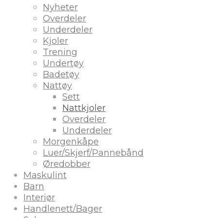
Nyheter
Overdeler
Underdeler
Kjoler
Trening
Undertøy
Badetøy
Nattøy
Sett
Nattkjoler
Overdeler
Underdeler
Morgenkåpe
Luer/Skjerf/Pannebånd
Øredobber
Maskulint
Barn
Interiør
Handlenett/Bager