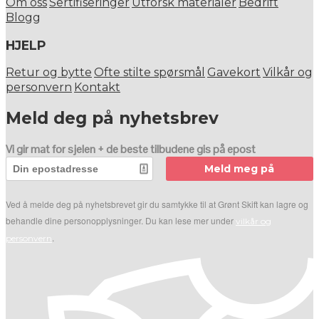
Om oss
Sertifiseringer
Utforsk materialer
Bedrift
Blogg
HJELP
Retur og bytte
Ofte stilte spørsmål
Gavekort
Vilkår og
personvern
Kontakt
Meld deg på nyhetsbrev
Vi gir mat for sjelen + de beste tilbudene gis på epost
Meld meg på
Ved å melde deg på nyhetsbrevet gir du samtykke til at Grønt Skift kan lagre og
behandle dine personopplysninger. Du kan lese mer under
vilkår og
.
personvern