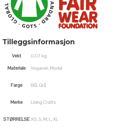
Tilleggsinformasjon
Vekt
0.07 kg
Materiale
Vegansk, Modal
Farge
Blå, Grå
Merke
Living Crafts
STØRRELSE
XS, S, M, L, XL