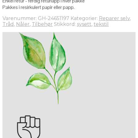
Enkel retur - ferdig returlapp i hver pakke
Pakkes i resirkulert papir eller papp.
Varenummer:
GH-24651197
Kategorier:
Reparer selv
,
Tråd
,
Nåler
,
Tilbehør
Stikkord:
sysett
,
tekstil