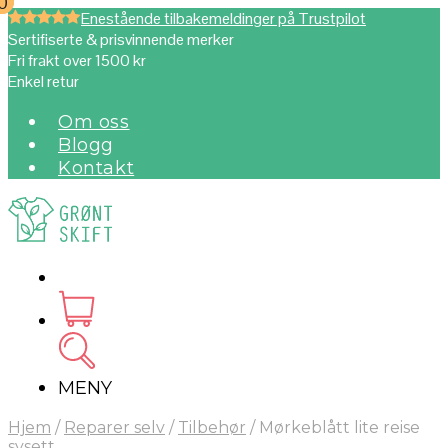
0
0
Enestående tilbakemeldinger på Trustpilot
Sertifiserte & prisvinnende merker
Fri frakt over 1500 kr
Enkel retur
Om oss
Blogg
Kontakt
MENY
Hjem
/
Reparer selv
/
Tilbehør
/
Mørkeblått lite reise
sysett