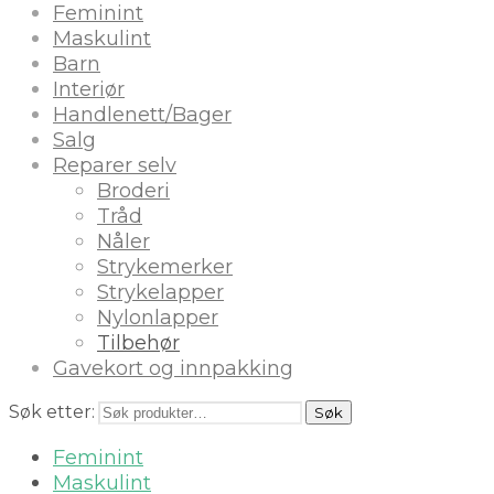
Feminint
Maskulint
Barn
Interiør
Handlenett/Bager
Salg
Reparer selv
Broderi
Tråd
Nåler
Strykemerker
Strykelapper
Nylonlapper
Tilbehør
Gavekort og innpakking
Søk etter:
Søk
Feminint
Maskulint