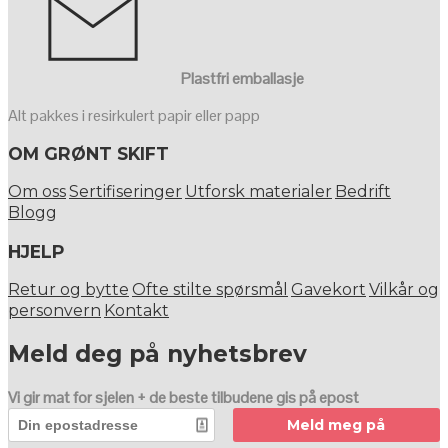
Plastfri emballasje
Alt pakkes i resirkulert papir eller papp
OM GRØNT SKIFT
Om oss
Sertifiseringer
Utforsk materialer
Bedrift
Blogg
HJELP
Retur og bytte
Ofte stilte spørsmål
Gavekort
Vilkår og
personvern
Kontakt
Meld deg på nyhetsbrev
Vi gir mat for sjelen + de beste tilbudene gis på epost
Meld meg på