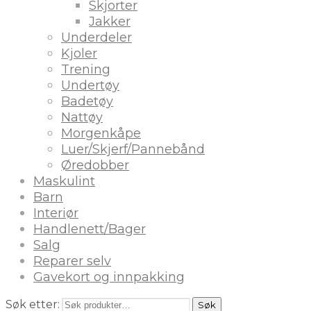
Skjorter
Jakker
Underdeler
Kjoler
Trening
Undertøy
Badetøy
Nattøy
Morgenkåpe
Luer/Skjerf/Pannebånd
Øredobber
Maskulint
Barn
Interiør
Handlenett/Bager
Salg
Reparer selv
Gavekort og innpakking
Søk etter:
Søk