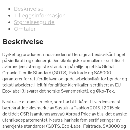
Beskrivelse
Tilleggsinformasjon
Størrelsesguide
Omtaler
Beskrivelse
Dyrket og produsert i India under rettferdige arbeidsvilkår. Laget
på vindkraft og solenergi. Den økologiske bomullen er sertifisert
av bransjens strengeste standard på miljø og etikk: Global
Organic Textile Standard (GOTS). Fairtrade og SA8000
garanterer for rettferdig lønn og gode arbeidsvilkår for bønder og
tekstilarbeidere. Helt fri for giftige kjemikalier, sertifisert av EU
Eco-label (tilsvarer det norske Svanemerket), og Øko-Tex.
Neutral er et dansk merke, som har blitt kåret til verdens mest
bærekraftige klesmerke av Sustainia Fashion 2013. I 2015 ble
de tildelt CSR (samfunnsansvar) Abroad Price av bl.a. det danske
utenriksdepartementet. Neutral har hele fem sertifiseringer av
anerkjente standarder (GOTS, Eco-Label, Fairtrade, SA8000 og