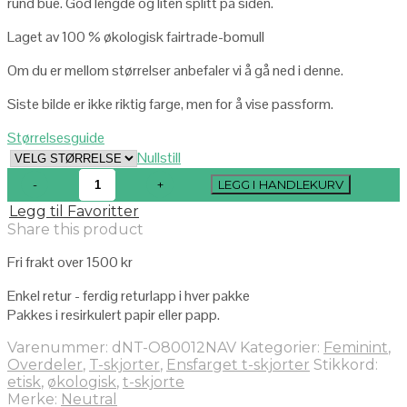
rund bue. God lengde og liten splitt på siden.
Laget av 100 % økologisk fairtrade-bomull
Om du er mellom størrelser anbefaler vi å gå ned i denne.
Siste bilde er ikke riktig farge, men for å vise passform.
Størrelsesguide
Nullstill
LEGG I HANDLEKURV
Legg til Favoritter
Share this product
Fri frakt over 1500 kr
Enkel retur - ferdig returlapp i hver pakke
Pakkes i resirkulert papir eller papp.
Varenummer:
dNT-O80012NAV
Kategorier:
Feminint
,
Overdeler
,
T-skjorter
,
Ensfarget t-skjorter
Stikkord:
etisk
,
økologisk
,
t-skjorte
Merke:
Neutral