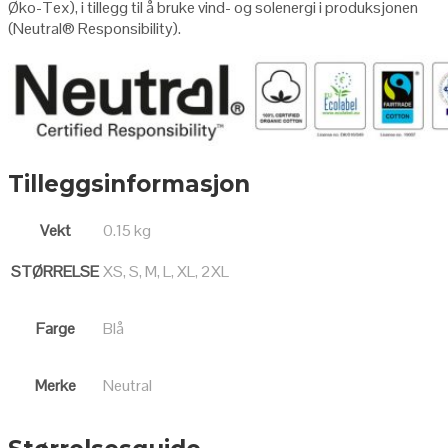
Øko-Tex), i tillegg til å bruke vind- og solenergi i produksjonen
(Neutral
®
Responsibility
).
Tilleggsinformasjon
Vekt
0.15 kg
STØRRELSE
XS, S, M, L, XL, 2XL
Farge
Blå
Merke
Neutral