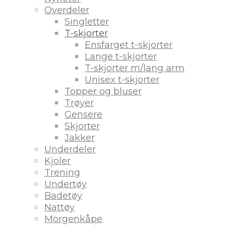
Overdeler
Singletter
T-skjorter
Ensfarget t-skjorter
Lange t-skjorter
T-skjorter m/lang arm
Unisex t-skjorter
Topper og bluser
Trøyer
Gensere
Skjorter
Jakker
Underdeler
Kjoler
Trening
Undertøy
Badetøy
Nattøy
Morgenkåpe