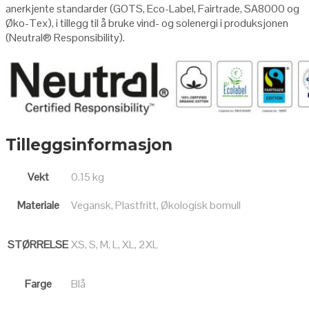
anerkjente standarder (GOTS, Eco-Label, Fairtrade, SA8000 og
Øko-Tex), i tillegg til å bruke vind- og solenergi i produksjonen
(Neutral
®
Responsibility
).
Tilleggsinformasjon
Vekt
0.15 kg
Materiale
Vegansk, Plastfritt, Økologisk bomull
STØRRELSE
XS, S, M, L, XL, 2XL
Farge
Blå