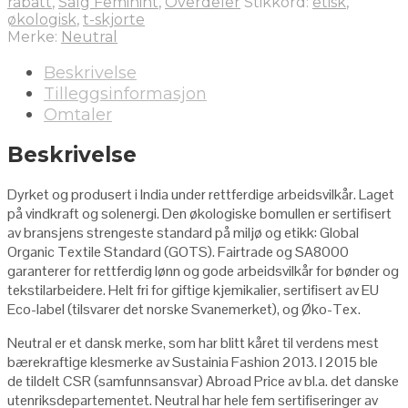
rabatt
,
Salg Feminint
,
Overdeler
Stikkord:
etisk
,
økologisk
,
t-skjorte
Merke:
Neutral
Beskrivelse
Tilleggsinformasjon
Omtaler
Beskrivelse
Dyrket og produsert i India under rettferdige arbeidsvilkår. Laget
på vindkraft og solenergi. Den økologiske bomullen er sertifisert
av bransjens strengeste standard på miljø og etikk: Global
Organic Textile Standard (GOTS). Fairtrade og SA8000
garanterer for rettferdig lønn og gode arbeidsvilkår for bønder og
tekstilarbeidere. Helt fri for giftige kjemikalier, sertifisert av EU
Eco-label (tilsvarer det norske Svanemerket), og Øko-Tex.
Neutral er et dansk merke, som har blitt kåret til verdens mest
bærekraftige klesmerke av Sustainia Fashion 2013. I 2015 ble
de tildelt CSR (samfunnsansvar) Abroad Price av bl.a. det danske
utenriksdepartementet. Neutral har hele fem sertifiseringer av