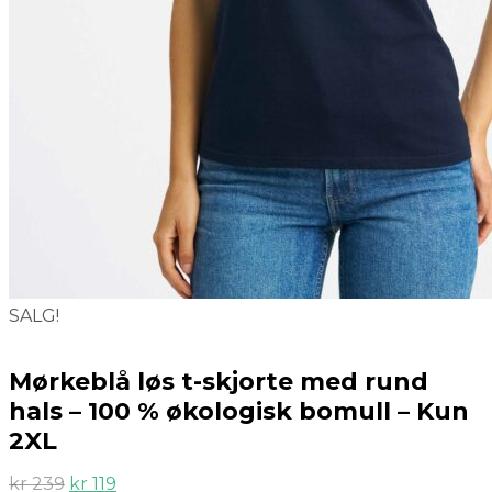
SALG!
Mørkeblå løs t-skjorte med rund
hals – 100 % økologisk bomull – Kun
2XL
kr
239
kr
119