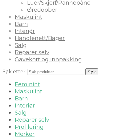
Luer/Skjerf/Pannebånd
Øredobber
Maskulint
Barn
Interiør
Handlenett/Bager
Salg
Reparer selv
Gavekort og innpakking
Søk etter:
Søk
Feminint
Maskulint
Barn
Interiør
Salg
Reparer selv
Profilering
Merker