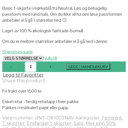
Basic t-skjorte i mørkeblå fra Neutral. Løs og behagelig
passform med rund hals. Om du ikke vil ha den løse passformen
anbefaler vi å gå 1 størrelse ned 🙂
Laget av 100 % økologisk fairtrade-bomull
Om du er mellom størrelser anbefaler vi å gå ned i denne.
Størrelsesguide
Nullstill
LEGG I HANDLEKURV
Legg til Favoritter
Share this product
Fri frakt over 1500 kr
Enkel retur - ferdig returlapp i hver pakke
Pakkes i resirkulert papir eller papp.
Varenummer:
dNT-O81003NAV
Kategorier:
Feminint
,
T-skjorter
,
Ensfarget t-skjorter
,
Salg
,
Mer enn 50%