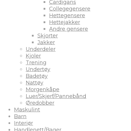
Cardigans
Collegegensere
Hettegensere
Hettejakker
Andre gensere
Skjorter
Jakker
Underdeler
Kjoler
Trening
Undertøy
Badetøy
Nattøy
Morgenkåpe
Luer/Skjerf/Pannebånd
Øredobber
Maskulint
Barn
Interiør
Handlenett/Bager