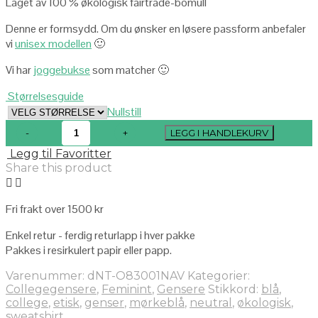
Laget av 100 % økologisk fairtrade-bomull
Denne er formsydd. Om du ønsker en løsere passform anbefaler
vi
unisex modellen
🙂
Vi har
joggebukse
som matcher 🙂
Størrelsesguide
Nullstill
LEGG I HANDLEKURV
Legg til Favoritter
Share this product
Fri frakt over 1500 kr
Enkel retur - ferdig returlapp i hver pakke
Pakkes i resirkulert papir eller papp.
Varenummer:
dNT-O83001NAV
Kategorier:
Collegegensere
,
Feminint
,
Gensere
Stikkord:
blå
,
college
,
etisk
,
genser
,
mørkeblå
,
neutral
,
økologisk
,
sweatshirt