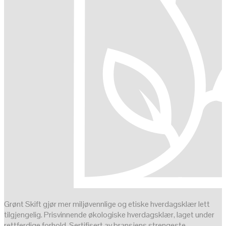
Grønt Skift gjør mer miljøvennlige og etiske hverdagsklær lett
tilgjengelig. Prisvinnende økologiske hverdagsklær, laget under
rettferdige forhold. Sertifisert av bransjens strengeste