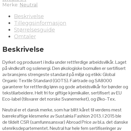
Merke:
Neutral
Beskrivelse
Tilleggsinformasjon
Størrelsesguide
Omtaler
Beskrivelse
Dyrket og produsert i India under rettferdige arbeidsvilkår. Laget
på vindkraft og solenergi. Den økologiske bomullen er sertifisert
av bransjens strengeste standard på miljø og etikk: Global
Organic Textile Standard (GOTS). Fairtrade og SA8000
garanterer for rettferdig lønn og gode arbeidsvilkår for bønder og
tekstilarbeidere. Helt fri for giftige kjemikalier, sertifisert av EU
Eco-label (tilsvarer det norske Svanemerket), og Øko-Tex.
Neutral er et dansk merke, som har blitt kåret til verdens mest
bærekraftige klesmerke av Sustainia Fashion 2013. I 2015 ble
de tildelt CSR (samfunnsansvar) Abroad Price av bl.a. det danske
utenriksdepartementet. Neutral har hele fem sertifiseringer av