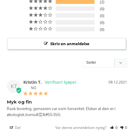
2
0
0
0
0
Skriv en anmeldelse
Kristin T.
08.12.2021
KT
NO
Myk og fin
Rask levering, genseren var som forventet. Elsker at den er i 
økologisk bomull👏&#55356;
Del
Var denne anmeldelsen nyttig?
0
0