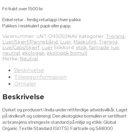
Fri frakt over 1500 kr
Enkel retur - ferdig returlapp i hver pakke
Pakkes i resirkulert papir eller papp.
Varenummer:
uNT-O93050NAV
Kategorier:
Trening
,
Luer/Skjerf/Pannebånd
,
Luer
,
Maskulint
,
Trening
,
Lue/Caps/Skjerf
,
Luer
Stikkord:
etisk
,
fairtrade
,
lue
,
neutral
,
økologisk
,
økologisk bomull
Merke:
Neutral
Beskrivelse
Tilleggsinformasjon
Omtaler
Beskrivelse
Dyrket og produsert i India under rettferdige arbeidsvilkår. Laget
på vindkraft og solenergi. Den økologiske bomullen er sertifisert
av bransjens strengeste standard på miljø og etikk: Global
Organic Textile Standard (GOTS). Fairtrade og SA8000