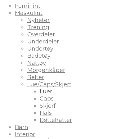
Feminint
Maskulint
Nyheter
Trening
Overdeler
Underdeler
Undertøy
Badetøy
Nattøy
Morgenkåper
Belter
Lue/Caps/Skjerf
Luer
Caps
Skjerf
Hals
Bøttehatter
Barn
Interiør