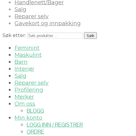
Handlenett/Bager
Salg
Reparer selv
Gavekort og innpakking
Søk etter:
Søk
Feminint
Maskulint
Barn
Interiør
Salg
Reparer selv
Profilering
Merker
Om oss
BLOGG
Min konto
LOGG INN / REGISTRER
ORDRE