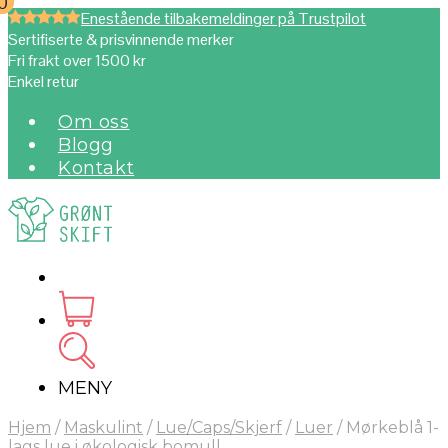
0
0
Enestående tilbakemeldinger på Trustpilot
Sertifiserte & prisvinnende merker
Fri frakt over 1500 kr
Enkel retur
Om oss
Blogg
Kontakt
MENY
Hjem
/
Maskulint
/
Lue/Caps/Skjerf
/
Luer
/
Mørkeblå 1-
lags lue i økologisk bomull