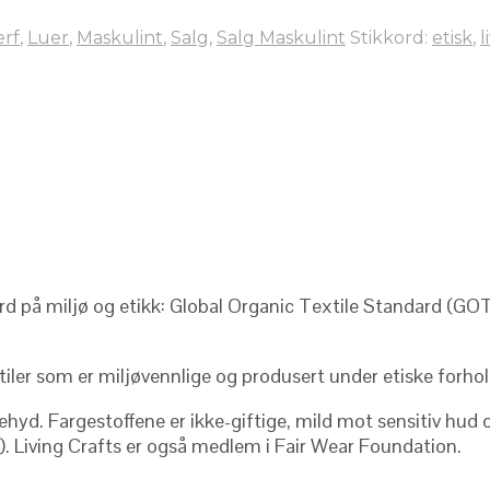
erf
,
Luer
,
Maskulint
,
Salg
,
Salg Maskulint
Stikkord:
etisk
,
l
ard på miljø og etikk: Global Organic Textile Standard (GOT
tiler som er miljøvennlige og produsert under etiske forhol
yd. Fargestoffene er ikke-giftige, mild mot sensitiv hud og
N). Living Crafts er også medlem i Fair Wear Foundation.