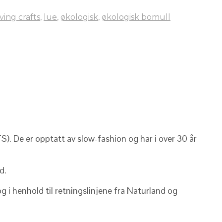
iving crafts
,
lue
,
økologisk
,
økologisk bomull
S). De er opptatt av slow-fashion og har i over 30 år
d.
 i henhold til retningslinjene fra Naturland og