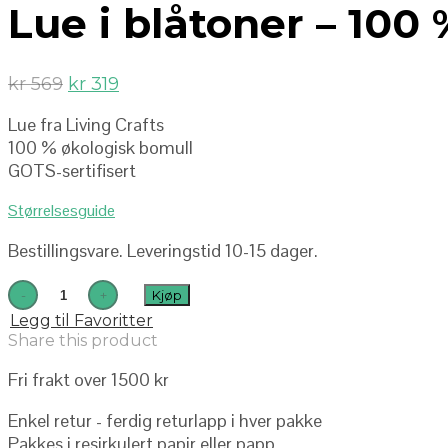
Lue i blåtoner – 100
kr
569
kr
319
Lue fra Living Crafts
100 % økologisk bomull
GOTS-sertifisert
Størrelsesguide
Bestillingsvare. Leveringstid 10-15 dager.
Kjøp
Legg til Favoritter
Share this product
Fri frakt over 1500 kr
Enkel retur - ferdig returlapp i hver pakke
Pakkes i resirkulert papir eller papp.