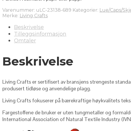
Varenummer:
uLC-23138-689
Kategorier:
Lue/Caps/Skj
Merke:
Living Crafts
Beskrivelse
Tilleggsinformasjon
Omtaler
Beskrivelse
Living Crafts er sertifisert av bransjens strengeste stand
produsert tidløse og anvendelige plagg.
Living Crafts fokuserer på bærekraftige høykvalitets teks
Fargestoffene de bruker er uten tungmetaller og formaldeh
International Association of Natural Textile Industry (IV