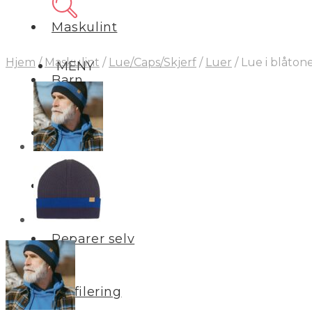
Maskulint
Hjem
/
Maskulint
/
Lue/Caps/Skjerf
/
Luer
/
Lue i blåton
MENY
Barn
Interiør
Salg
Reparer selv
Profilering