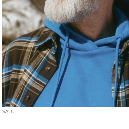
ORDRE
KONTODETALJER
HJELP
SALG!