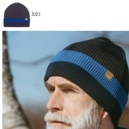
Merker
Om oss
BLOGG
Min konto
LOGG INN / REGISTRER