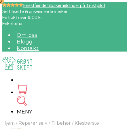
0
0
Enestående tilbakemeldinger på Trustpilot
Sertifiserte & prisvinnende merker
Fri frakt over 1500 kr
Enkel retur
Om oss
Blogg
Kontakt
MENY
Hjem
/
Reparer selv
/
Tilbehør
/
Klesbørste