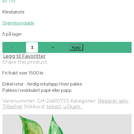
kr
119
Klesbørste
Størrelsesguide
5 på lager
Kjøp
Legg til Favoritter
Share this product
Fri frakt over 1500 kr
Enkel retur - ferdig returlapp i hver pakke
Pakkes i resirkulert papir eller papp.
Varenummer:
GH-24610723
Kategorier:
Reparer selv
,
Tilbehør
Stikkord:
tekstil
,
ullkam¨