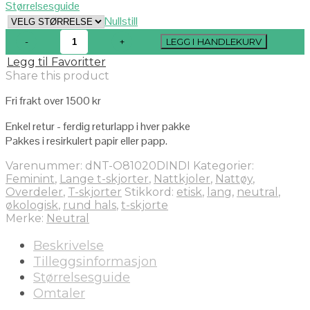
Størrelsesguide
Nullstill
LEGG I HANDLEKURV
Legg til Favoritter
Share this product
Fri frakt over 1500 kr
Enkel retur - ferdig returlapp i hver pakke
Pakkes i resirkulert papir eller papp.
Varenummer:
dNT-O81020DINDI
Kategorier:
Feminint
,
Lange t-skjorter
,
Nattkjoler
,
Nattøy
,
Overdeler
,
T-skjorter
Stikkord:
etisk
,
lang
,
neutral
,
økologisk
,
rund hals
,
t-skjorte
Merke:
Neutral
Beskrivelse
Tilleggsinformasjon
Størrelsesguide
Omtaler