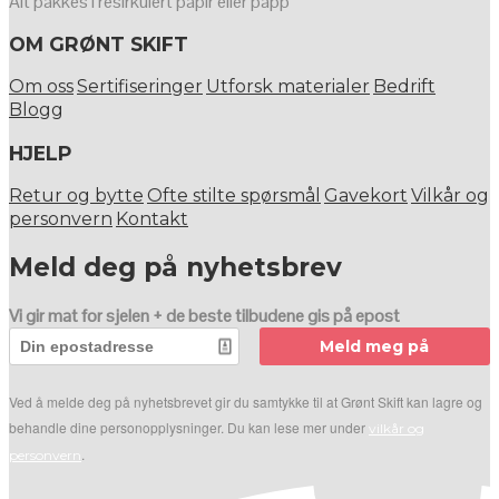
Alt pakkes i resirkulert papir eller papp
OM GRØNT SKIFT
Om oss
Sertifiseringer
Utforsk materialer
Bedrift
Blogg
HJELP
Retur og bytte
Ofte stilte spørsmål
Gavekort
Vilkår og
personvern
Kontakt
Meld deg på nyhetsbrev
Vi gir mat for sjelen + de beste tilbudene gis på epost
Meld meg på
Ved å melde deg på nyhetsbrevet gir du samtykke til at Grønt Skift kan lagre og
behandle dine personopplysninger. Du kan lese mer under
vilkår og
.
personvern