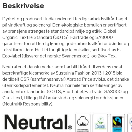
Beskrivelse
Dyrket og produsert i India under rettferdige arbeidsvilkår. Laget
på vindkraft og solenergi. Den økologiske bomullen er sertifisert
av bransjens strengeste standard på miljø og etikk: Global
Organic Textile Standard (GOTS). Fairtrade og SA8000
garanterer for rettferdig lønn og gode arbeidsvilkår for bønder og
tekstilarbeidere. Helt fri for giftige kjemikalier, sertifisert av EU
Eco-label (tilsvarer det norske Svanemerket), og Øko-Tex.
Neutral er et dansk merke, som har blitt kåret til verdens mest
bærekraftige klesmerke av Sustainia Fashion 2013. I 2015 ble
de tildelt CSR (samfunnsansvar) Abroad Price av bl.a. det danske
utenriksdepartementet. Neutral har hele fem sertifiseringer av
anerkjente standarder (GOTS, Eco-Label, Fairtrade, SA8000 og
Øko-Tex), i tillegg til å bruke vind- og solenergi i produksjonen
(Neutral
®
Responsibility
).