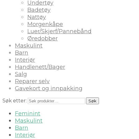
Undertøy
Badetøy
Nattøy
Morgenkåpe
Luer/Skjerf/Pannebånd
Øredobber
Maskulint
Barn
Interiør
Handlenett/Bager
Salg
Reparer selv
Gavekort og innpakking
Søk etter:
Søk
Feminint
Maskulint
Barn
Interiør