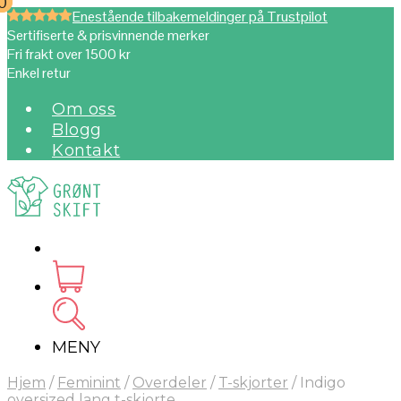
0
0
Enestående tilbakemeldinger på Trustpilot
Sertifiserte & prisvinnende merker
Fri frakt over 1500 kr
Enkel retur
Om oss
Blogg
Kontakt
MENY
Hjem
/
Feminint
/
Overdeler
/
T-skjorter
/
Indigo
oversized lang t-skjorte