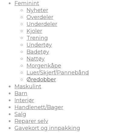
Feminint
Nyheter
Overdeler
Underdeler
Kjoler
Trening
Undertøy
Badetøy
Nattøy
Morgenkåpe
Luer/Skjerf/Pannebånd
Øredobber
Maskulint
Barn
Interiør
Handlenett/Bager
Salg
Reparer selv
Gavekort og innpakking