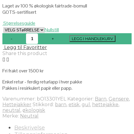
Laget av 100 % økologisk fairtrade-bomull
GOTS-sertifisert
Størrelsesguide
Nullstill
LEGG I HANDLEKURV
Legg til Favoritter
Share this product
Fri frakt over 1500 kr
Enkel retur - ferdig returlapp i hver pakke
Pakkes i resirkulert papir eller papp.
Varenummer:
bO13301YEL
Kategorier:
Barn
,
Gensere
,
Hettejakker
Stikkord:
barn
,
etisk
,
gul
,
hettejakke
,
neutral
,
økologisk
Merke:
Neutral
Beskrivelse