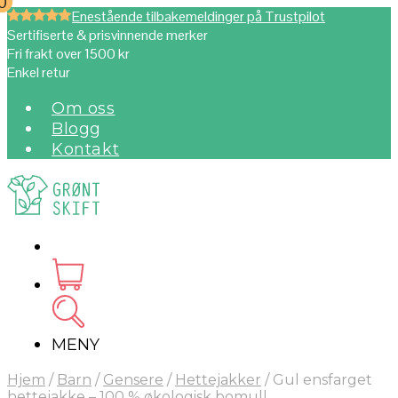
0
0
Enestående tilbakemeldinger på Trustpilot
Sertifiserte & prisvinnende merker
Fri frakt over 1500 kr
Enkel retur
Om oss
Blogg
Kontakt
MENY
Hjem
/
Barn
/
Gensere
/
Hettejakker
/
Gul ensfarget
hettejakke – 100 % økologisk bomull