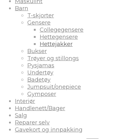
Maskulint
Barn
T-skjorter
Gensere
Collegegensere
Hettegensere
Hettejakker
Bukser
Trøyer og stillongs
Pysjamas
Undertøy
Badetøy
Jumpsuit/onepiece
Gymposer
Interiør
Handlenett/Bager
Salg
Reparer selv
Gavekort og innpakking