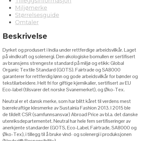
Tilleggsinformasjon
Miljømerke
Størrelsesguide
Omtaler
Beskrivelse
Dyrket og produsert i India under rettferdige arbeidsvilkår. Laget
på vindkraft og solenergi. Den økologiske bomullen er sertifisert
av bransjens strengeste standard på miljø og etikk: Global
Organic Textile Standard (GOTS). Fairtrade og SA8000
garanterer for rettferdig lønn og gode arbeidsvilkår for bønder og
tekstilarbeidere. Helt fri for giftige kjemikalier, sertifisert av EU
Eco-label (tilsvarer det norske Svanemerket), og Øko-Tex.
Neutral er et dansk merke, som har blitt kåret til verdens mest
bærekraftige klesmerke av Sustainia Fashion 2013. I 2015 ble
de tildelt CSR (samfunnsansvar) Abroad Price av bl.a. det danske
utenriksdepartementet. Neutral har hele fem sertifiseringer av
anerkjente standarder (GOTS, Eco-Label, Fairtrade, SA8000 og
Øko-Tex), i tillegg til å bruke vind- og solenergi i produksjonen
(Neutral
®
Responsibility
).