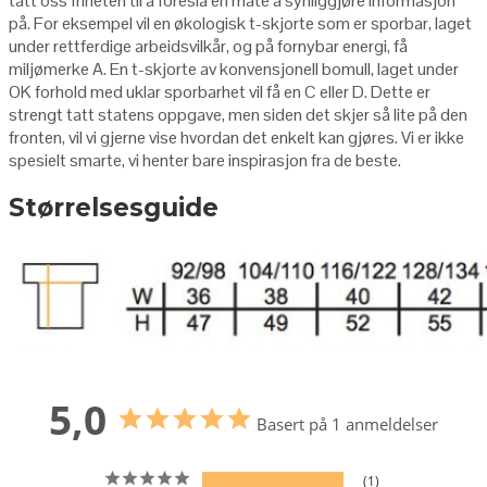
tatt oss friheten til å foreslå en måte å synliggjøre informasjon
på. For eksempel vil en økologisk t-skjorte som er sporbar, laget
under rettferdige arbeidsvilkår, og på fornybar energi, få
miljømerke A. En t-skjorte av konvensjonell bomull, laget under
OK forhold med uklar sporbarhet vil få en C eller D. Dette er
strengt tatt statens oppgave, men siden det skjer så lite på den
fronten, vil vi gjerne vise hvordan det enkelt kan gjøres. Vi er ikke
spesielt smarte, vi henter bare inspirasjon fra de beste.
Størrelsesguide
5,0
Basert på 1 anmeldelser
1