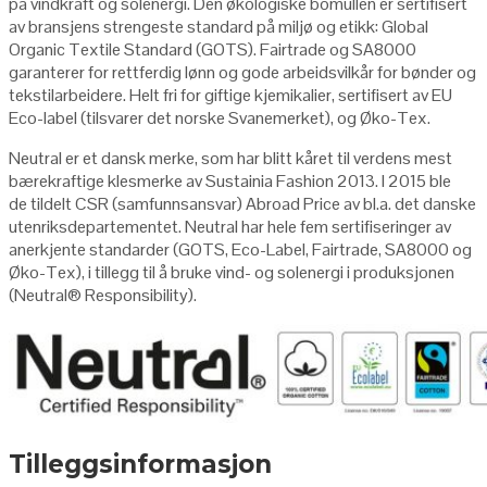
på vindkraft og solenergi. Den økologiske bomullen er sertifisert
av bransjens strengeste standard på miljø og etikk: Global
Organic Textile Standard (GOTS). Fairtrade og SA8000
garanterer for rettferdig lønn og gode arbeidsvilkår for bønder og
tekstilarbeidere. Helt fri for giftige kjemikalier, sertifisert av EU
Eco-label (tilsvarer det norske Svanemerket), og Øko-Tex.
Neutral er et dansk merke, som har blitt kåret til verdens mest
bærekraftige klesmerke av Sustainia Fashion 2013. I 2015 ble
de tildelt CSR (samfunnsansvar) Abroad Price av bl.a. det danske
utenriksdepartementet. Neutral har hele fem sertifiseringer av
anerkjente standarder (GOTS, Eco-Label, Fairtrade, SA8000 og
Øko-Tex), i tillegg til å bruke vind- og solenergi i produksjonen
(Neutral
®
Responsibility
).
Tilleggsinformasjon