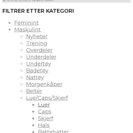
FILTRER ETTER KATEGORI
Feminint
Maskulint
Nyheter
Trening
Overdeler
Underdeler
Undertøy
Badetøy
Nattøy
Morgenkåper
Belter
Lue/Caps/Skjerf
Luer
Caps
Skjerf
Hals
Bøttehatter