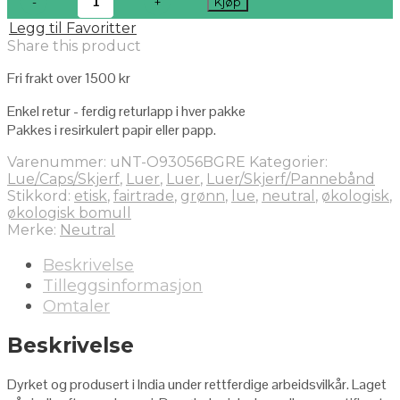
Kjøp
Legg til Favoritter
Share this product
Fri frakt over 1500 kr
Enkel retur - ferdig returlapp i hver pakke
Pakkes i resirkulert papir eller papp.
Varenummer:
uNT-O93056BGRE
Kategorier:
Lue/Caps/Skjerf
,
Luer
,
Luer
,
Luer/Skjerf/Pannebånd
Stikkord:
etisk
,
fairtrade
,
grønn
,
lue
,
neutral
,
økologisk
,
økologisk bomull
Merke:
Neutral
Beskrivelse
Tilleggsinformasjon
Omtaler
Beskrivelse
Dyrket og produsert i India under rettferdige arbeidsvilkår. Laget