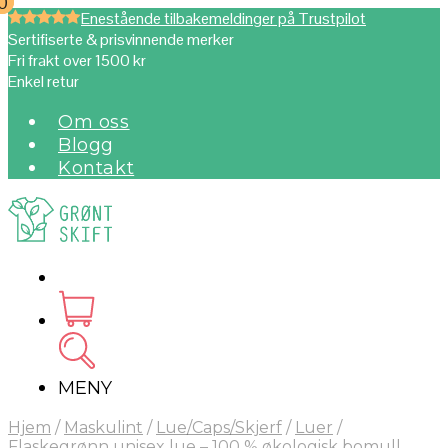
0
0
Enestående tilbakemeldinger på Trustpilot
Sertifiserte & prisvinnende merker
Fri frakt over 1500 kr
Enkel retur
Om oss
Blogg
Kontakt
MENY
Hjem
/
Maskulint
/
Lue/Caps/Skjerf
/
Luer
/
Flaskegrønn unisex lue – 100 % økologisk bomull