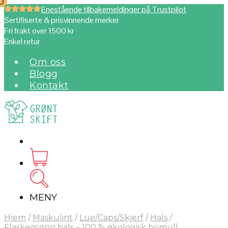
0
0
Enestående tilbakemeldinger på Trustpilot
Sertifiserte & prisvinnende merker
Fri frakt over 1500 kr
Enkel retur
Om oss
Blogg
Kontakt
MENY
Hjem
/
Maskulint
/
Lue/Caps/Skjerf
/
Hals
/
Flaskegrønn hals – 100 % økologisk bomull