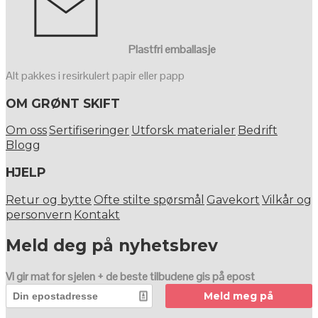
Plastfri emballasje
Alt pakkes i resirkulert papir eller papp
OM GRØNT SKIFT
Om oss
Sertifiseringer
Utforsk materialer
Bedrift
Blogg
HJELP
Retur og bytte
Ofte stilte spørsmål
Gavekort
Vilkår og
personvern
Kontakt
Meld deg på nyhetsbrev
Vi gir mat for sjelen + de beste tilbudene gis på epost
Meld meg på