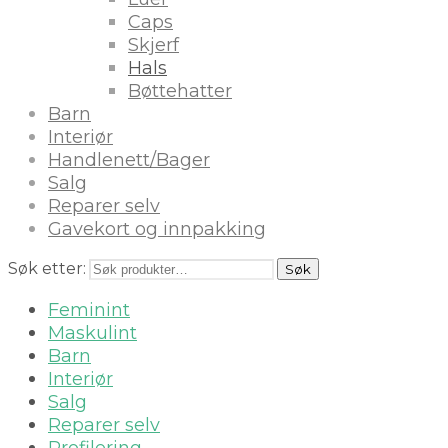
Caps
Skjerf
Hals
Bøttehatter
Barn
Interiør
Handlenett/Bager
Salg
Reparer selv
Gavekort og innpakking
Søk etter:
Søk
Feminint
Maskulint
Barn
Interiør
Salg
Reparer selv