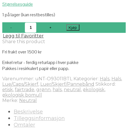
Størrelsesguide
1 på lager (kan restbestilles)
Kjøp
Legg til Favoritter
Share this product
Fri frakt over 1500 kr
Enkel retur - ferdig returlapp i hver pakke
Pakkes i resirkulert papir eller papp.
Varenummer:
uNT-O93011BTL
Kategorier:
Hals
,
Hals
,
Lue/Caps/Skjerf
,
Luer/Skjerf/Pannebånd
Stikkord:
etisk
,
fairtrade
,
grønn
,
hals
,
neutral
,
økologisk
,
økologisk bomull
Merke:
Neutral
Beskrivelse
Tilleggsinformasjon
Omtaler