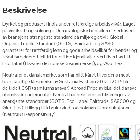
Beskrivelse
Dyrket og produsert i India under rettferdige arbeidsvilkår. Laget
på vindkraft og solenergi. Den økologiske bomullen er sertifisert
av bransjens strengeste standard på miljø og etikk: Global
Organic Textile Standard (GOTS). Fairtrade og SA8000
garanterer for rettferdig lønn og gode arbeidsvilkår for bønder og
tekstilarbeidere. Helt fri for giftige kjemikalier, sertifisert av EU
Eco-label (tilsvarer det norske Svanemerket), og Øko-Tex.
Neutral er et dansk merke, som har blitt kåret til verdens mest
bærekraftige klesmerke av Sustainia Fashion 2013. I 2015 ble
de tildelt CSR (samfunnsansvar) Abroad Price av bl.a. det danske
utenriksdepartementet. Neutral har hele fem sertifiseringer av
anerkjente standarder (GOTS, Eco-Label, Fairtrade, SA8000 og
Øko-Tex), i tillegg til å bruke vind- og solenergi i produksjonen
(Neutral
®
Responsibility
).