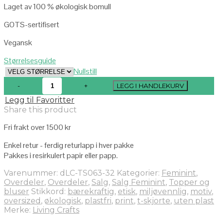
Laget av 100 % økologisk bomull
GOTS-sertifisert
Vegansk
Størrelsesguide
Nullstill
LEGG I HANDLEKURV
Legg til Favoritter
Share this product
Fri frakt over 1500 kr
Enkel retur - ferdig returlapp i hver pakke
Pakkes i resirkulert papir eller papp.
Varenummer:
dLC-TS063-32
Kategorier:
Feminint
,
Overdeler
,
Overdeler
,
Salg
,
Salg Feminint
,
Topper og
bluser
Stikkord:
bærekraftig
,
etisk
,
miljøvennlig
,
motiv
,
oversized
,
økologisk
,
plastfri
,
print
,
t-skjorte
,
uten plast
Merke:
Living Crafts