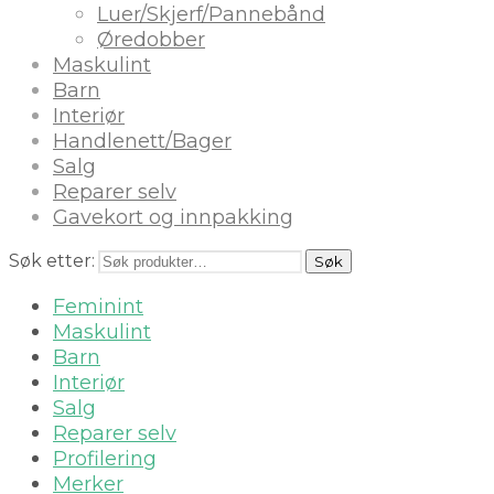
Luer/Skjerf/Pannebånd
Øredobber
Maskulint
Barn
Interiør
Handlenett/Bager
Salg
Reparer selv
Gavekort og innpakking
Søk etter:
Søk
Feminint
Maskulint
Barn
Interiør
Salg
Reparer selv
Profilering
Merker