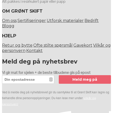
Alt pakkes i resirkulert papir eller papp
OM GRØNT SKIFT
Om oss
Sertifiseringer
Utforsk materialer
Bedrift
Blogg
HJELP
Retur og bytte
Ofte stilte spørsmål
Gavekort
Vilkår og
personvern
Kontakt
Meld deg på nyhetsbrev
Vi gir mat for sjelen + de beste tilbudene gis på epost
Meld meg på
Ved å melde deg på nyhetsbrevet gir du samtykke til at Grønt Skift kan lagre og
behandle dine personopplysninger. Du kan lese mer under
vilkår og
.
personvern