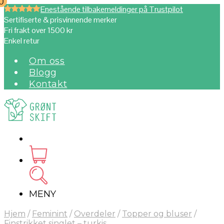
0
0
Enestående tilbakemeldinger på Trustpilot
Sertifiserte & prisvinnende merker
Fri frakt over 1500 kr
Enkel retur
Om oss
Blogg
Kontakt
MENY
Hjem
/
Feminint
/
Overdeler
/
Topper og bluser
/
Finstrikket singlet – turkis