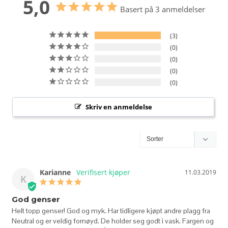
5,0
Basert på 3 anmeldelser
3
0
0
0
0
Skriv en anmeldelse
Karianne
11.03.2019
K
God genser
Helt topp genser! God og myk. Har tidligere kjøpt andre plagg fra 
Neutral og er veldig fornøyd. De holder seg godt i vask. Fargen og 