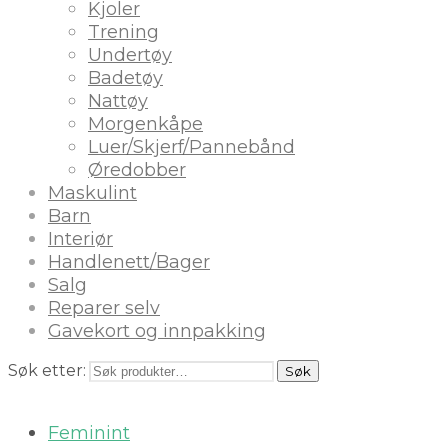
Kjoler
Trening
Undertøy
Badetøy
Nattøy
Morgenkåpe
Luer/Skjerf/Pannebånd
Øredobber
Maskulint
Barn
Interiør
Handlenett/Bager
Salg
Reparer selv
Gavekort og innpakking
Søk etter:
Søk
Feminint