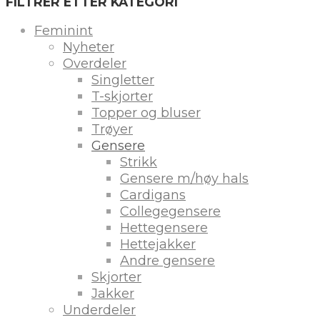
FILTRER ETTER KATEGORI
Feminint
Nyheter
Overdeler
Singletter
T-skjorter
Topper og bluser
Trøyer
Gensere
Strikk
Gensere m/høy hals
Cardigans
Collegegensere
Hettegensere
Hettejakker
Andre gensere
Skjorter
Jakker
Underdeler