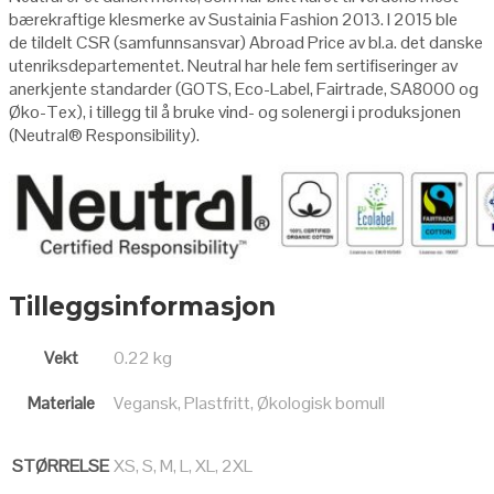
bærekraftige klesmerke av Sustainia Fashion 2013. I 2015 ble
de tildelt CSR (samfunnsansvar) Abroad Price av bl.a. det danske
utenriksdepartementet. Neutral har hele fem sertifiseringer av
anerkjente standarder (GOTS, Eco-Label, Fairtrade, SA8000 og
Øko-Tex), i tillegg til å bruke vind- og solenergi i produksjonen
(Neutral
®
Responsibility
).
Tilleggsinformasjon
Vekt
0.22 kg
Materiale
Vegansk, Plastfritt, Økologisk bomull
STØRRELSE
XS, S, M, L, XL, 2XL