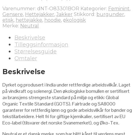
Varenummer:
dNT-O83301BOR
Kategorier:
Feminint
,
Gensere
,
Hettejakker
,
Jakker
Stikkord:
burgunder
,
etisk
,
hettejakke
,
hoodie
,
økologisk
Merke:
Neutral
Beskrivelse
Tilleggsinformasjon
Størrelsesguide
Omtaler
Beskrivelse
Dyrket og produsert i India under rettferdige arbeidsvilkår. Laget
på vindkraft og solenergi. Den økologiske bomullen er sertifisert
av bransjens strengeste standard på miljø og etikk: Global
Organic Textile Standard (GOTS). Fairtrade og SA8000
garanterer for rettferdig lønn og gode arbeidsvilkår for bønder og
tekstilarbeidere. Helt fri for giftige kjemikalier, sertifisert av EU
Eco-label (tilsvarer det norske Svanemerket), og Øko-Tex.
Neutral er et dansk merke, som har blitt kåret til verdens mest