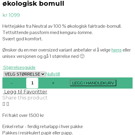
økologisk bomull
kr
1099
Hettejakke fra Neutral av 100 % økologisk fairtrade-bomull.
Tettsittende passform med kenguru-lomme.
Svært god komfort.
Ønsker du en mer oversized variant anbefaler vi å velge
herre
eller
unisex versjonen og gå 1 størrelse ned 🙂
Størrelsesguide
Nullstill
LEGG I HANDLEKURV
Legg til Favoritter
Share this product
Fri frakt over 1500 kr
Enkel retur - ferdig returlapp i hver pakke
Pakkes i resirkulert papir eller papp.