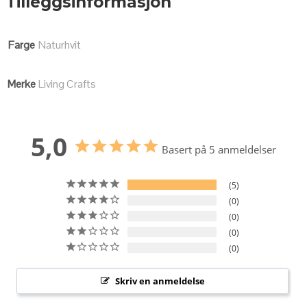
Tilleggsinformasjon
Farge
Naturhvit
Merke
Living Crafts
5,0
Basert på 5 anmeldelser
5
0
0
0
0
Skriv en anmeldelse