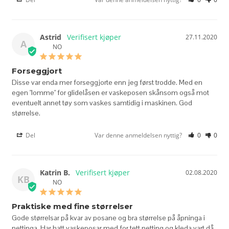
Astrid
27.11.2020
A
NO
Forseggjort
Disse var enda mer forseggjorte enn jeg først trodde. Med en 
egen "lomme" for glidelåsen er vaskeposen skånsom også mot 
eventuelt annet tøy som vaskes samtidig i maskinen. God 
størrelse.
Del
Var denne anmeldelsen nyttig?
0
0
Katrin B.
02.08.2020
KB
NO
Praktiske med fine størrelser
Gode størrelsar på kvar av posane og bra størrelse på åpninga i 
nettinga. Har hatt vaskeposar med for tett netting og kleda vart då 