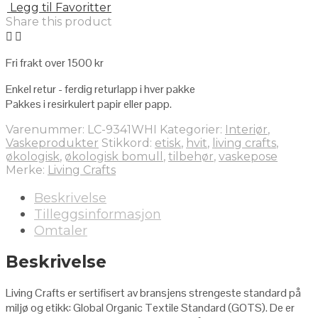
Legg til Favoritter
Share this product
Fri frakt over 1500 kr
Enkel retur - ferdig returlapp i hver pakke
Pakkes i resirkulert papir eller papp.
Varenummer:
LC-9341WHI
Kategorier:
Interiør
,
Vaskeprodukter
Stikkord:
etisk
,
hvit
,
living crafts
,
økologisk
,
økologisk bomull
,
tilbehør
,
vaskepose
Merke:
Living Crafts
Beskrivelse
Tilleggsinformasjon
Omtaler
Beskrivelse
Living Crafts er sertifisert av bransjens strengeste standard på
miljø og etikk: Global Organic Textile Standard (GOTS). De er