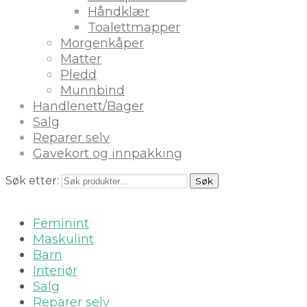
Håndklær
Toalettmapper
Morgenkåper
Matter
Pledd
Munnbind
Handlenett/Bager
Salg
Reparer selv
Gavekort og innpakking
Søk etter:
Søk
Feminint
Maskulint
Barn
Interiør
Salg
Reparer selv