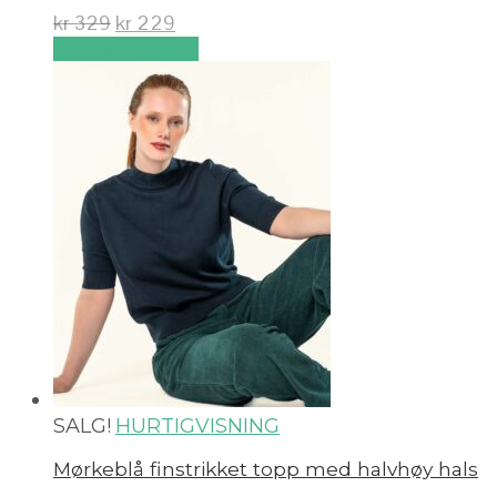
kr
329
kr
229
Velg alternativ
SALG!
HURTIGVISNING
Mørkeblå finstrikket topp med halvhøy hals