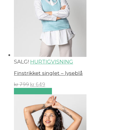
SALG!
HURTIGVISNING
Finstrikket singlet – lyseblå
kr
799
kr
649
Velg alternativ