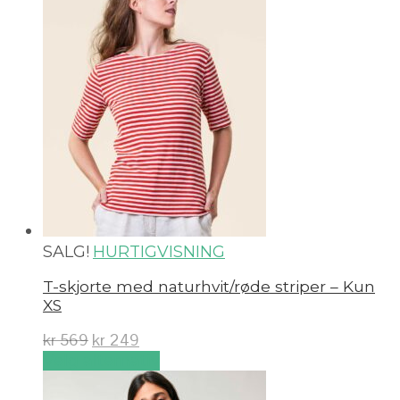
SALG!
HURTIGVISNING
T-skjorte med naturhvit/røde striper – Kun
XS
kr
569
kr
249
Velg alternativ