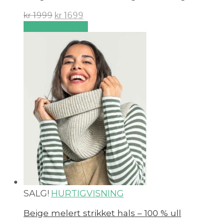
kr
1999
kr
1699
Velg alternativ
SALG!
HURTIGVISNING
Beige melert strikket hals – 100 % ull