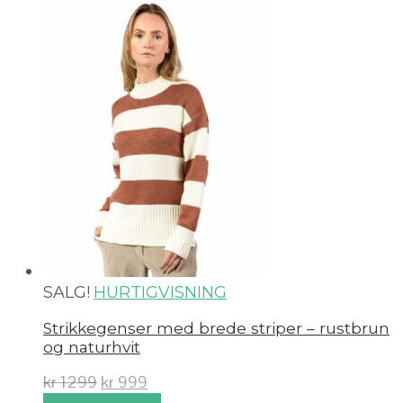
SALG!
HURTIGVISNING
Strikkegenser med brede striper – rustbrun
og naturhvit
kr
1299
kr
999