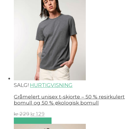
SALG!
HURTIGVISNING
Gråmelert unisex t-skjorte – 50 % resirkulert
bomull og 50 % økologisk bomull
kr
229
kr
129
Velg alternativ