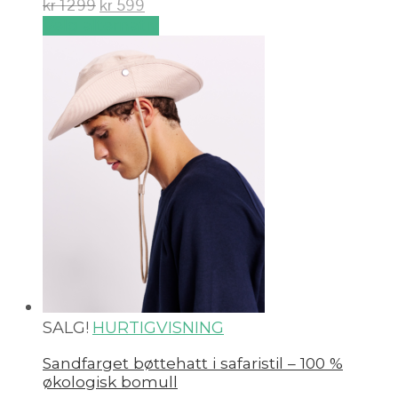
kr
1299
kr
599
Velg alternativ
SALG!
HURTIGVISNING
Sandfarget bøttehatt i safaristil – 100 %
økologisk bomull