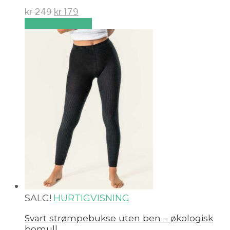
kr
249
kr
179
Velg alternativ
SALG!
HURTIGVISNING
Svart strømpebukse uten ben – økologisk
bomull