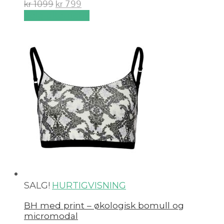
kr
1099
kr
799
Velg alternativ
SALG!
HURTIGVISNING
BH med print – økologisk bomull og
micromodal