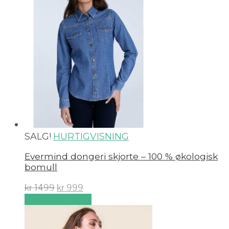
SALG!
HURTIGVISNING
Evermind dongeri skjorte – 100 % økologisk
bomull
kr
1499
kr
999
Velg alternativ