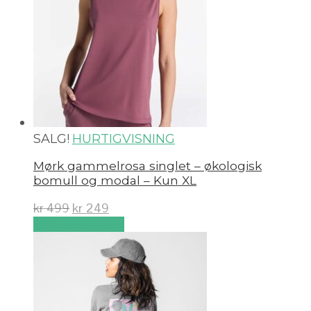
SALG!
HURTIGVISNING
Mørk gammelrosa singlet – økologisk
bomull og modal – Kun XL
kr
499
kr
249
Velg alternativ