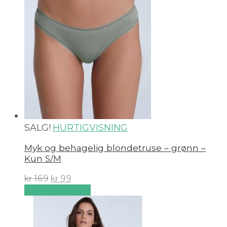
SALG!
HURTIGVISNING
Myk og behagelig blondetruse – grønn –
Kun S/M
kr
169
kr
99
Velg alternativ