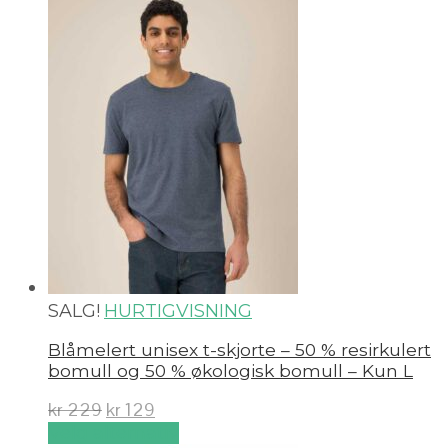
SALG!
HURTIGVISNING
Blåmelert unisex t-skjorte – 50 % resirkulert
bomull og 50 % økologisk bomull – Kun L
kr
229
kr
129
Velg alternativ