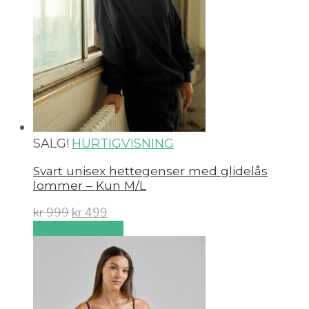
SALG!
HURTIGVISNING
Svart unisex hettegenser med glidelås
lommer – Kun M/L
kr
999
kr
499
Velg alternativ