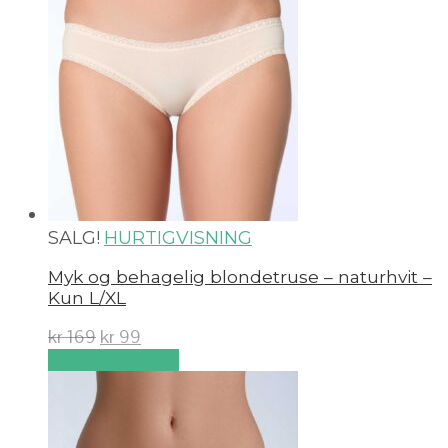
SALG!
HURTIGVISNING
Myk og behagelig blondetruse – naturhvit –
Kun L/XL
kr
169
kr
99
Velg alternativ