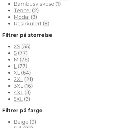
(1)
Bambusviskose
(2)
Tencel
(3)
Modal
(8)
Resirkulert
Filtrer på størrelse
(55)
XS
(77)
S
(76)
M
(77)
L
(64)
XL
(21)
2XL
(16)
3XL
(3)
4XL
(3)
5XL
Filtrer på farge
(9)
Beige