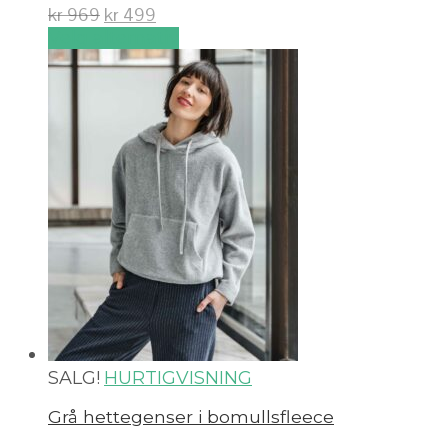
kr
969
kr
499
Velg alternativ
SALG!
HURTIGVISNING
Grå hettegenser i bomullsfleece