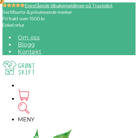
0
0
Enestående tilbakemeldinger på Trustpilot
Sertifiserte & prisvinnende merker
Fri frakt over 1500 kr
Enkel retur
Om oss
Blogg
Kontakt
MENY