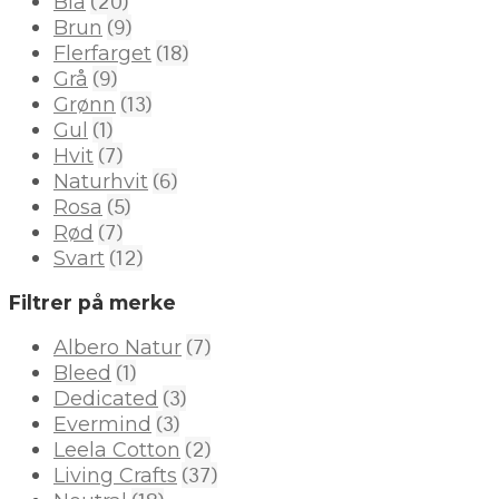
(20)
Blå
(9)
Brun
(18)
Flerfarget
(9)
Grå
(13)
Grønn
(1)
Gul
(7)
Hvit
(6)
Naturhvit
(5)
Rosa
(7)
Rød
(12)
Svart
Filtrer på merke
(7)
Albero Natur
(1)
Bleed
(3)
Dedicated
(3)
Evermind
(2)
Leela Cotton
(37)
Living Crafts