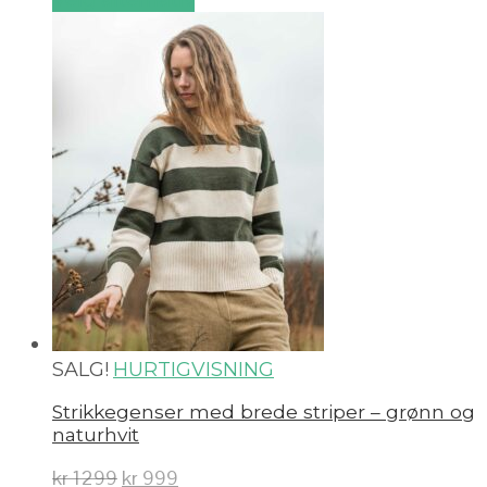
Velg alternativ
SALG!
HURTIGVISNING
Strikkegenser med brede striper – grønn og
naturhvit
kr
1299
kr
999