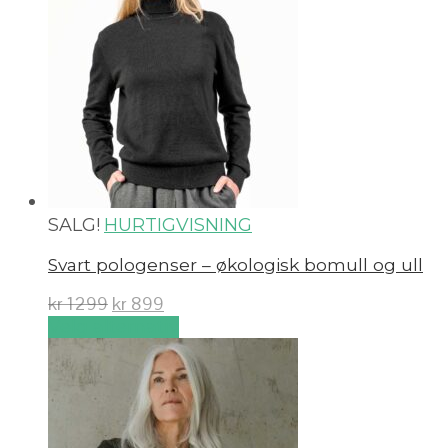
SALG!
HURTIGVISNING
Svart pologenser – økologisk bomull og ull
kr
1299
kr
899
Velg alternativ