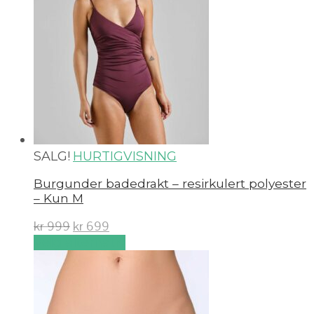
SALG!
HURTIGVISNING
Burgunder badedrakt – resirkulert polyester
– Kun M
kr
999
kr
699
Velg alternativ