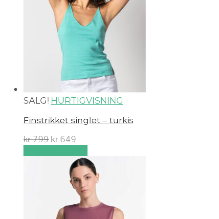
SALG!
HURTIGVISNING
Finstrikket singlet – turkis
kr
799
kr
649
Velg alternativ