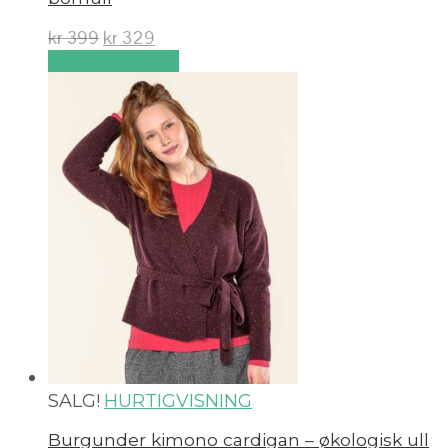
kr
399
kr
329
Velg alternativ
SALG!
HURTIGVISNING
Burgunder kimono cardigan – økologisk ull