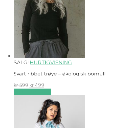
SALG!
HURTIGVISNING
Svart ribbet trøye – økologisk bomull
kr
599
kr
499
Velg alternativ