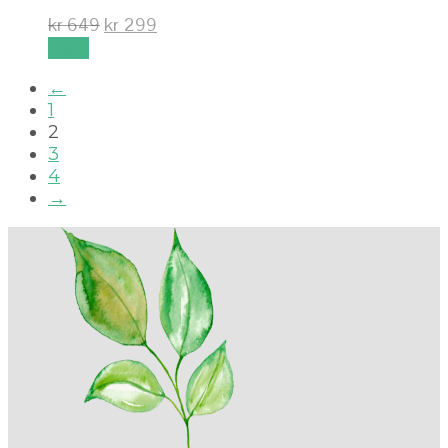
kr
649
kr
299
Kjøp
←
1
2
3
4
→