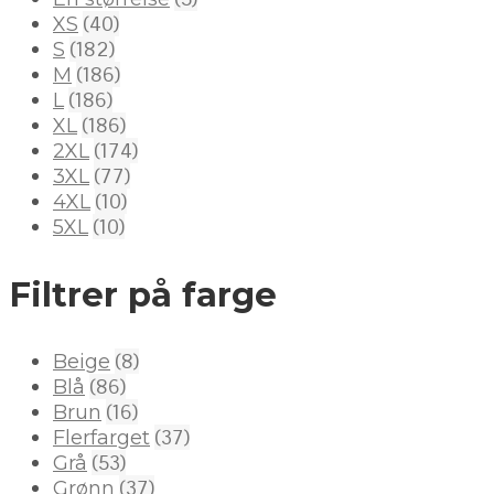
(40)
XS
(182)
S
(186)
M
(186)
L
(186)
XL
(174)
2XL
(77)
3XL
(10)
4XL
(10)
5XL
Filtrer på farge
(8)
Beige
(86)
Blå
(16)
Brun
(37)
Flerfarget
(53)
Grå
(37)
Grønn