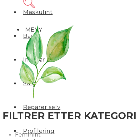
Maskulint
MENY
Barn
Interiør
Salg
Reparer selv
FILTRER ETTER KATEGORI
Profilering
Feminint