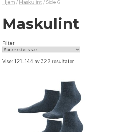
Hjem
/
Maskulint
/
Side 6
Maskulint
Filter
Viser 121–144 av 322 resultater