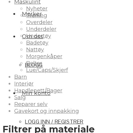
Maskulint
Nyheter
Merker
Trening
Overdeler
Underdeler
Undertøy
Om oss
Badetøy
Nattøy
Morgenkåper
Belter
BLOGG
Lue/Caps/Skjerf
Barn
Interiør
Handlenett/Bager
Min konto
Salg
Reparer selv
Gavekort og innpakking
LOGG INN / REGISTRER
Filtrer på materiale