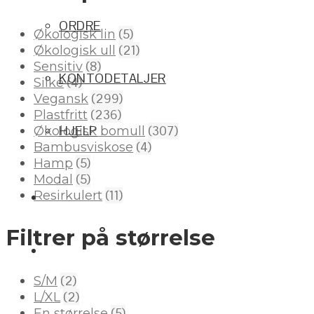
ORDRE
(5)
Økologisk lin
(21)
Økologisk ull
(8)
Sensitiv
KONTODETALJER
(4)
Silke
(299)
Vegansk
(236)
Plastfritt
(307)
HJELP
Økologisk bomull
(4)
Bambusviskose
(5)
Hamp
(5)
Modal
(11)
Resirkulert
Filtrer på størrelse
(2)
S/M
(2)
L/XL
(5)
En størrelse