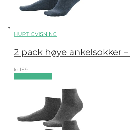
HURTIGVISNING
2 pack høye ankelsokker 
kr
189
Velg alternativ