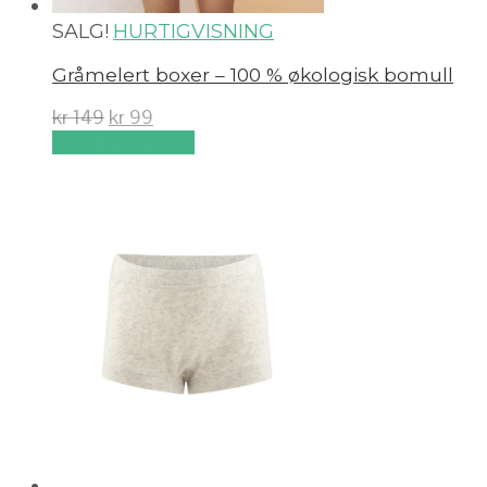
SALG!
HURTIGVISNING
Gråmelert boxer – 100 % økologisk bomull
kr
149
kr
99
Velg alternativ