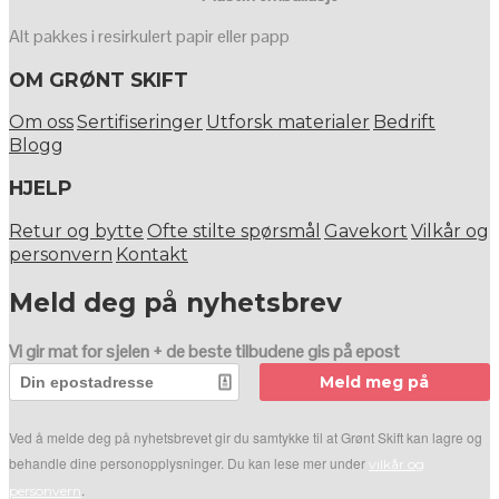
Alt pakkes i resirkulert papir eller papp
OM GRØNT SKIFT
Om oss
Sertifiseringer
Utforsk materialer
Bedrift
Blogg
HJELP
Retur og bytte
Ofte stilte spørsmål
Gavekort
Vilkår og
personvern
Kontakt
Meld deg på nyhetsbrev
Vi gir mat for sjelen + de beste tilbudene gis på epost
Meld meg på
Ved å melde deg på nyhetsbrevet gir du samtykke til at Grønt Skift kan lagre og
behandle dine personopplysninger. Du kan lese mer under
vilkår og
.
personvern