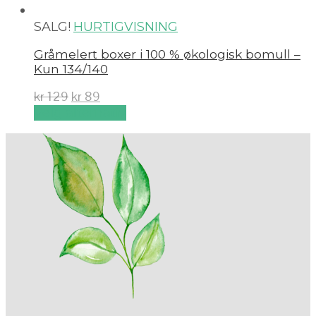
SALG!
HURTIGVISNING
Gråmelert boxer i 100 % økologisk bomull –
Kun 134/140
kr
129
kr
89
Velg alternativ