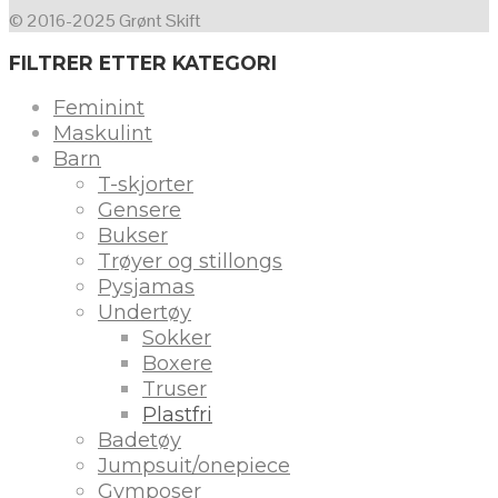
© 2016-2025 Grønt Skift
FILTRER ETTER KATEGORI
Feminint
Maskulint
Barn
T-skjorter
Gensere
Bukser
Trøyer og stillongs
Pysjamas
Undertøy
Sokker
Boxere
Truser
Plastfri
Badetøy
Jumpsuit/onepiece
Gymposer